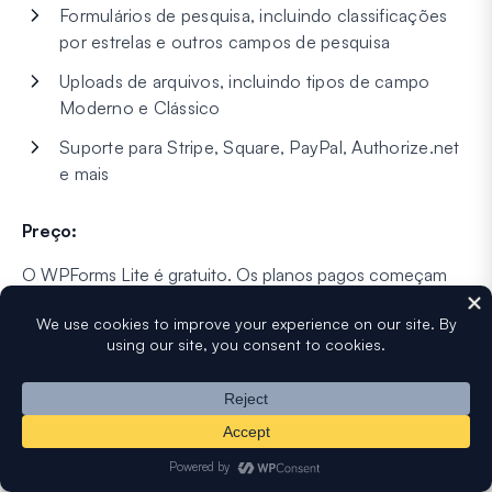
Formulários de pesquisa, incluindo classificações
por estrelas e outros campos de pesquisa
Uploads de arquivos, incluindo tipos de campo
Moderno e Clássico
Suporte para Stripe, Square, PayPal, Authorize.net
e mais
Preço:
O WPForms Lite é gratuito. Os planos pagos começam
em R$ 49,50 por ano para o Basic, e o plano Pro custa
R$ 199,50 por ano.
O Pro é o que a maioria dos sites focados em
pagamentos desejam, pois desbloqueia Stripe Pro, o
addon PayPal Commerce, Square, cupons e zero taxas
adicionais do WPForms em suas transações.