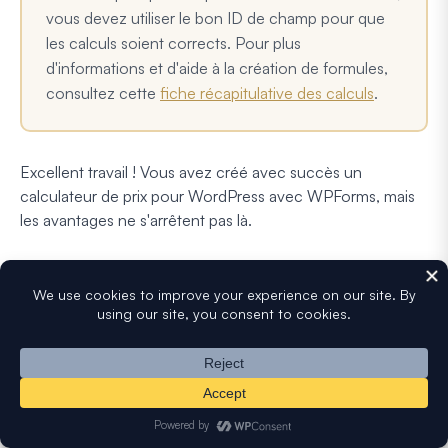
vous devez utiliser le bon ID de champ pour que
les calculs soient corrects. Pour plus
d'informations et d'aide à la création de formules,
consultez cette
fiche récapitulative des calculs
.
Excellent travail ! Vous avez créé avec succès un
calculateur de prix pour WordPress avec WPForms, mais
les avantages ne s'arrêtent pas là.
Avec l'
intégration des webhooks Stripe
, vous pouvez
également consulter le
statut de remboursement Stripe
,
les données d'abonnement ou l'
historique des
transactions
directement depuis votre tableau de bord
WordPress.
5. Publier votre formulaire de facturation /
commande