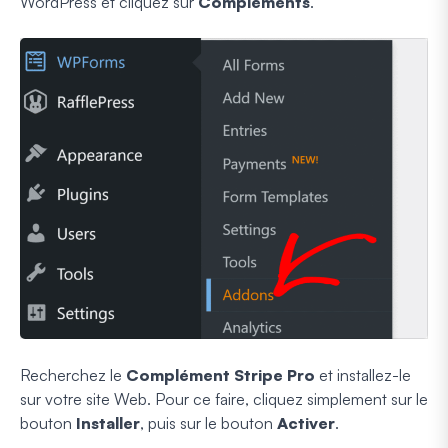
WordPress et cliquez sur
Compléments
.
Recherchez le
Complément Stripe Pro
et installez-le
sur votre site Web. Pour ce faire, cliquez simplement sur le
bouton
Installer
, puis sur le bouton
Activer
.