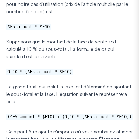
pour notre cas d'utilisation (prix de l'article multiplié par le
nombre d'articles) est :
$F5_amount * $F10
Supposons que le montant de la taxe de vente soit
calculé à 10 % du sous-total. La formule de calcul
standard est la suivante :
0,10 * ($F5_amount * $F10)
Le grand total, qui inclut la taxe, est déterminé en ajoutant
le sous-total et la taxe. L'équation suivante représentera
cela :
($F5_amount * $F10) + (0,10 * ($F5_amount * $F10))
Cela peut être ajouté n'importe où vous souhaitez afficher
le montant final. Nous utiliserons le champ
Élément