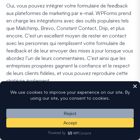
Oui, vous pouvez intégrer votre formulaire de feedback
aux plateformes de marketing par e-mail. WPForms prend
en charge les intégrations avec des outils populaires tels
que Mailchimp, Brevo, Constant Contact, Drip, et plus
encore. C’est un excellent moyen de rester en contact
avec les personnes qui remplissent votre formulaire de
feedback et de leur envoyer des mises à jour lorsque vous
abordez l’un de leurs commentaires. C’est ainsi que les
entreprises prospères gagnent la confiance et le respect
de leurs clients fidèles, et vous pouvez reproduire cette
stratégie également.
Comment puis-je analyser les données collectées à
partir des formulaires de feedback ?
L’analyse des données d’un formulaire de feedback est
très intuitive avec WPForms. Si vous utilisez le module
complémentaire Enquêtes et Sondages, vous pouvez
activer le reporting d’enquête pour afficher des