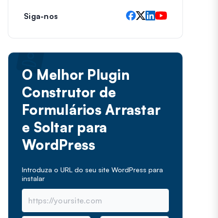
Siga-nos
O Melhor Plugin
Construtor de
Formulários Arrastar
e Soltar para
WordPress
Introduza o URL do seu site WordPress para
instalar