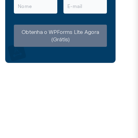
N
E
o
m
m
a
e
i
l
Obtenha o WPForms Lite Agora
(Grátis)