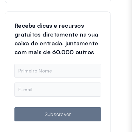
Receba dicas e recursos
gratuitos diretamente na sua
caixa de entrada, juntamente
com mais de 60.000 outros
N
o
m
e
E
m
a
i
l
Subscrever