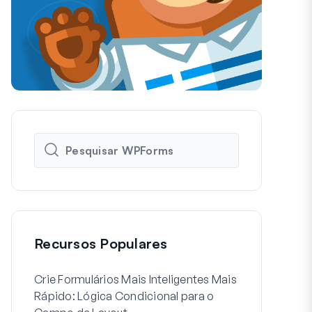
Recursos Populares
Crie Formulários Mais Inteligentes Mais
Como Criar 
Rápido: Lógica Condicional para o
de Registo d