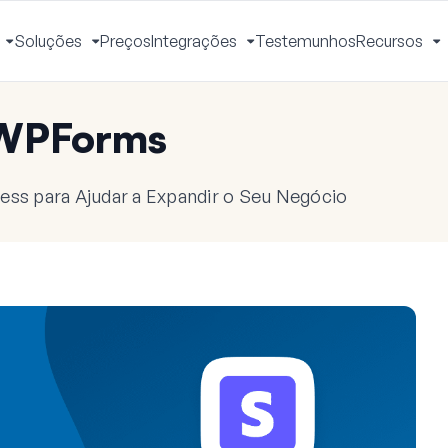
Soluções
Preços
Integrações
Testemunhos
Recursos
Ativar
Ativar
Ativar
A
Menu
Menu
Menu
M
 WPForms
ess para Ajudar a Expandir o Seu Negócio