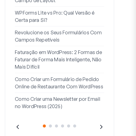
Campo de Layout
Integração
WPForms Lite vs Pro: Qual Versão é
Conecte Se
Certa para Si?
7 Melhores 
Revolucione os Seus Formulários Com
Formulários
Campos Repetíveis
Como Criar u
Faturação em WordPress: 2 Formas de
Como Criar 
Faturar de Forma Mais Inteligente, Não
Passos no W
Mais Difícil
Linha de Mor
Como Criar um Formulário de Pedido
2: Para Que
Online de Restaurante Com WordPress
Como Criar uma Newsletter por Email
no WordPress (2025)