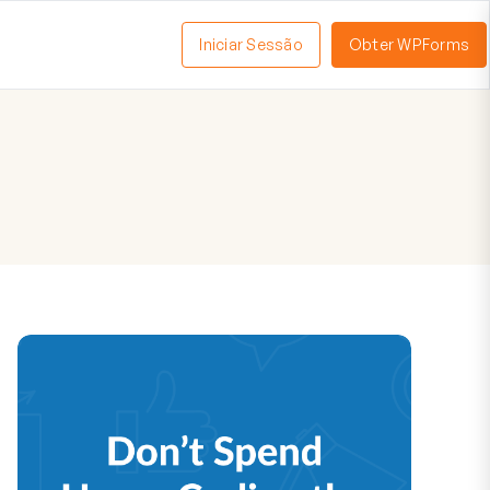
Iniciar Sessão
Obter WPForms
tivar
enu