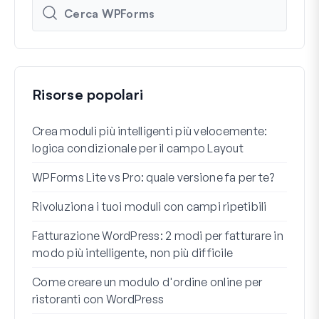
Risorse popolari
Crea moduli più intelligenti più velocemente:
Come
logica condizionale per il campo Layout
Regi
WPForms Lite vs Pro: quale versione fa per te?
Int
conn
Rivoluziona i tuoi moduli con campi ripetibili
I 7 m
Fatturazione WordPress: 2 modi per fatturare in
cond
modo più intelligente, non più difficile
Come
Come creare un modulo d'ordine online per
ristoranti con WordPress
Come
Word