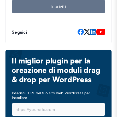
l
Iscriviti
Seguici
Il miglior plugin per la
creazione di moduli drag
& drop per WordPress
Inserisci l'URL del tuo sito web WordPress per
installare