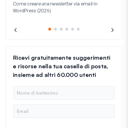
Come creare una newsletter via email in
WordPress (2025)
Riga 
cosa
Ricevi gratuitamente suggerimenti
e risorse nella tua casella di posta,
insieme ad altri 60.000 utenti
N
o
m
e
E
m
a
i