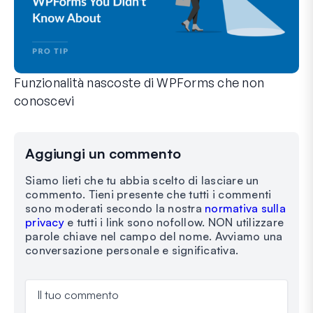
Funzionalità nascoste di WPForms che non
conoscevi
Scopri la potenza nascosta di WPForms con queste funzionalit
Che tu sia un utente esperto di WPForms o che tu abbia appen
Aggiungi un commento
Siamo lieti che tu abbia scelto di lasciare un
commento. Tieni presente che tutti i commenti
sono moderati secondo la nostra
normativa sulla
privacy
e tutti i link sono nofollow. NON utilizzare
parole chiave nel campo del nome. Avviamo una
conversazione personale e significativa.
Il tuo commento