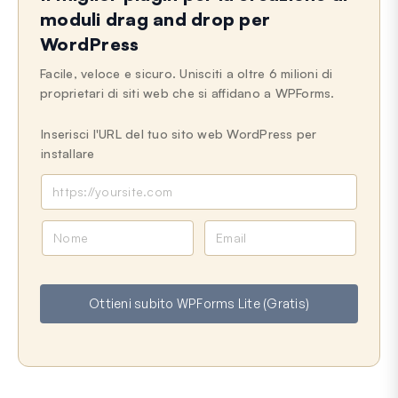
moduli drag and drop per
WordPress
Facile, veloce e sicuro. Unisciti a oltre 6 milioni di
proprietari di siti web che si affidano a WPForms.
Inserisci l'URL del tuo sito web WordPress per
installare
N
E
o
m
m
a
e
i
Ottieni subito WPForms Lite (Gratis)
l