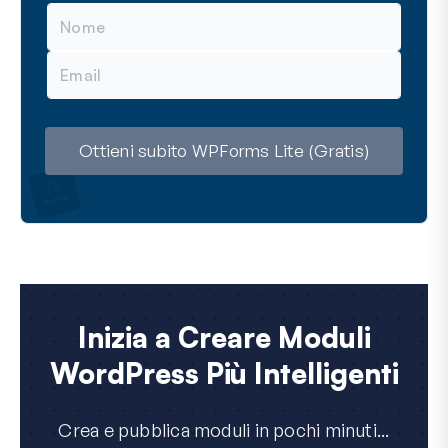
N
o
m
E
e
m
a
i
l
Ottieni subito WPForms Lite (Gratis)
Inizia a Creare Moduli
WordPress Più Intelligenti
Crea e pubblica moduli in pochi minuti...