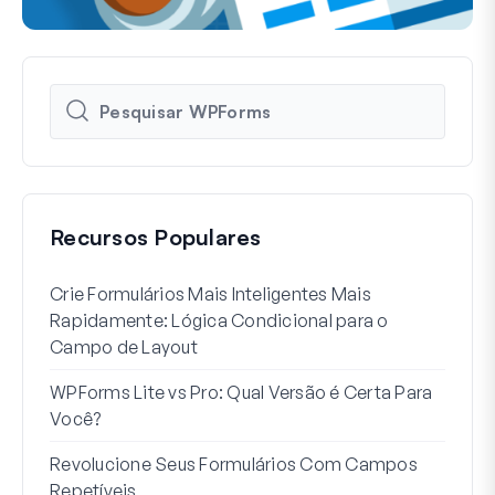
Recursos Populares
Crie Formulários Mais Inteligentes Mais
Como
Rapidamente: Lógica Condicional para o
Usuá
Campo de Layout
Int
WPForms Lite vs Pro: Qual Versão é Certa Para
Sem
Você?
7 Me
Revolucione Seus Formulários Com Campos
Lógi
Repetíveis