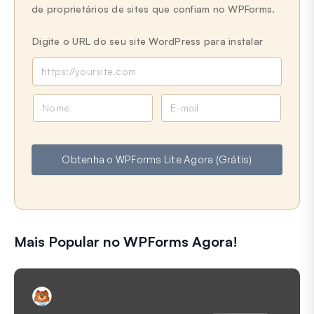
de proprietários de sites que confiam no WPForms.
Digite o URL do seu site WordPress para instalar
N
E
o
-
m
m
e
a
Obtenha o WPForms Lite Agora (Grátis)
i
l
Mais Popular no WPForms Agora!