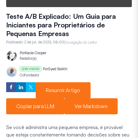
Teste A/B Explicado: Um Guia para
Iniciantes para Proprietários de
Pequenas Empresas
Publicado:
2 de jul. de 2025, 08:00
Divulgação do Leitor
Por
Kacie Cooper
Redator(a)
Por
Syed Balkhi
REVISADO
Cofundador
Resumir Artigo
Copiar para LLM
Ver Markdown
Se você administra uma pequena empresa, é provável
que esteja constantemente tomando decisões sobre seu