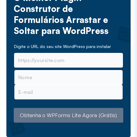
Construtor de
Formulários Arrastar e
Soltar para WordPress
Digite o URL do seu site WordPress para instalar
N
o
m
E
e
-
m
a
i
l
Obtenha o WPForms Lite Agora (Grátis)