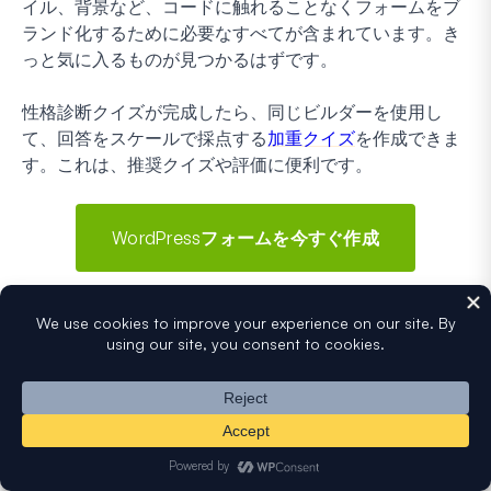
イル、背景など、コードに触れることなくフォームをブ
ランド化するために必要なすべてが含まれています。き
っと気に入るものが見つかるはずです。
性格診断クイズが完成したら、同じビルダーを使用し
て、回答をスケールで採点する
加重クイズ
を作成できま
す。これは、推奨クイズや評価に便利です。
WordPressフォームを今すぐ作成
フォームの作成準備はできましたか？最も簡単な
WordPressフォームビルダープラグインで今日から始め
ましょう。
WPForms Pro
には多くの無料テンプレートが
含まれており、14日間の返金保証が付いています。
この記事がお役に立った場合は、
Facebook
と
Twitter
でフ
ォローして、WordPressの無料チュートリアルやガイド