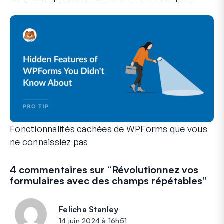
WPForms peut vous aider à éliminer les étapes manuelles qui
Fonctionnalités cachées de WPForms que vous
ne connaissiez pas
Découvrez la puissance cachée de WPForms avec ces fonction
Que vous soyez un utilisateur expérimenté de WPForms ou qu
4 commentaires sur “
Révolutionnez vos
formulaires avec des champs répétables
”
Felicha Stanley
dit :
14 juin 2024 à 16h51