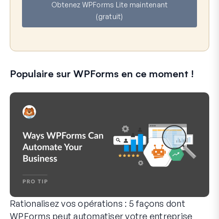
Obtenez WPForms Lite maintenant
i
(gratuit)
l
Populaire sur WPForms en ce moment !
Rationalisez vos opérations : 5 façons dont
WPForms peut automatiser votre entreprise