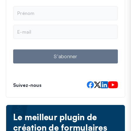
N
o
m
E
-
m
a
i
l
S'abonner
Suivez-nous
Le meilleur plugin de
création de formulaires