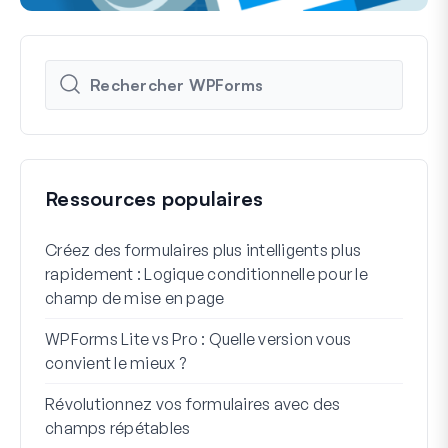
Ressources populaires
Créez des formulaires plus intelligents plus
Comm
rapidement : Logique conditionnelle pour le
d'in
champ de mise en page
Int
WPForms Lite vs Pro : Quelle version vous
Conn
convient le mieux ?
7 me
Révolutionnez vos formulaires avec des
logi
champs répétables
Comm