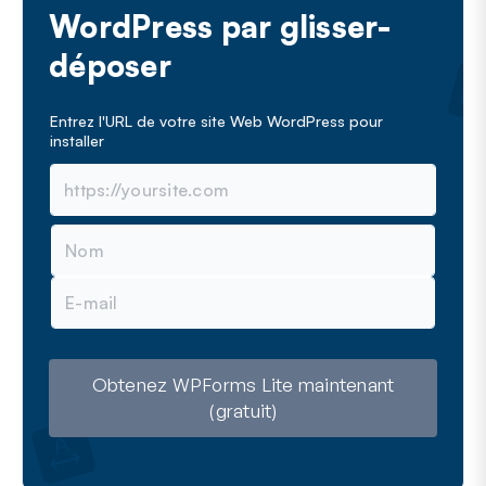
WordPress par glisser-
déposer
Entrez l'URL de votre site Web WordPress pour
installer
N
o
m
E
-
m
a
i
l
Obtenez WPForms Lite maintenant
(gratuit)