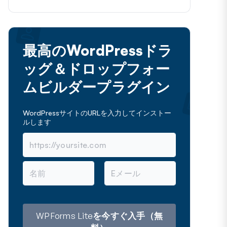
最高のWordPressドラ
ッグ＆ドロップフォー
ムビルダープラグイン
WordPressサイトのURLを入力してインストー
ルします
名
メ
前
ー
ル
ア
ド
レ
WPForms Liteを今すぐ入手（無
ス