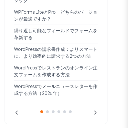
ジック
WPForms 
WPForms LiteとPro：どちらのバージョ
ドなしで接
ンが最適ですか？
条件付きロ
繰り返し可能なフィールドでフォームを
ムビルダー7
革新する
ブログの始
WordPressの請求書作成：よりスマート
WordPre
に、より効率的に請求する2つの方法
作成する方
WordPressでレストランのオンライン注
住所1と住所
文フォームを作成する方法
WordPressでメールニュースレターを作
成する方法（2025年）