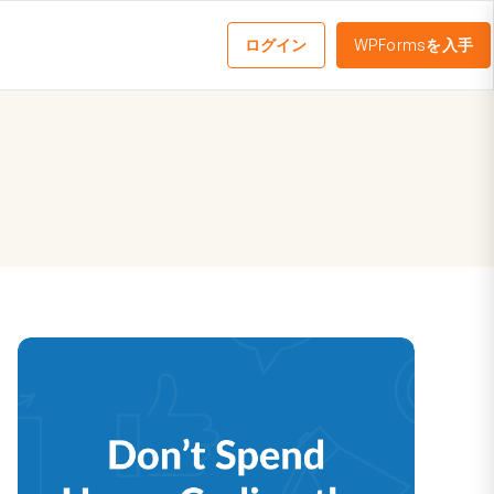
ログイン
WPFormsを入手
メ
ニ
ュ
ー
を
切
り
替
え
る