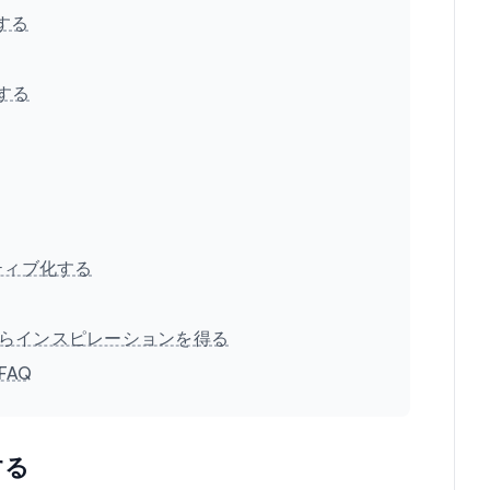
する
する
ティブ化する
らインスピレーションを得る
AQ
する