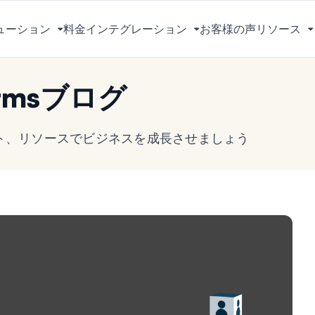
ューション
料金
インテグレーション
お客様の声
リソース
メ
メ
ニ
ニ
ュ
ュ
rmsブログ
ー
ー
を
を
切
切
ヒント、リソースでビジネスを成長させましょう
り
り
替
替
え
え
る
る