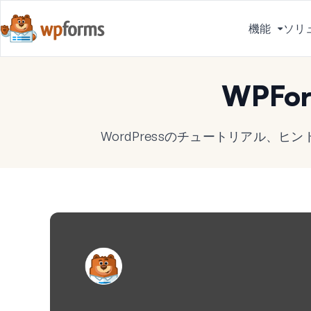
機能
ソリ
メ
ニ
ュ
WPFo
ー
を
切
WordPressのチュートリアル、
り
替
え
る