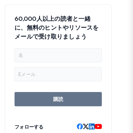
60,000人以上の読者と一緒
に、無料のヒントやリソースを
メールで受け取りましょう
名
前
メ
ー
ル
ア
ド
レ
購読
ス
フォローする