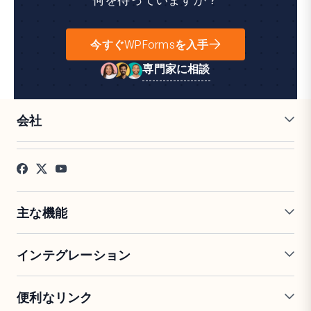
今すぐWPFormsを入手
専門家に相談
会社
採用情報
アフィリエイト
お客様の声
ブログ
お問い合わせ
FTC開示
プレス
主な機能
オンラインフォームビルダー
複数ページフォーム
インテグレーション
条件付きロジック
リピーターフィールド
会話型フォーム
PDF生成
Mailchimp
Slack
便利なリンク
フォームランディングページ
投稿送信
Google Sheets
Brevo