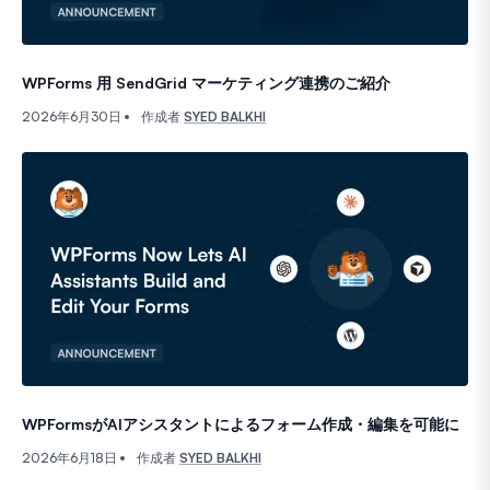
WPForms 用 SendGrid マーケティング連携のご紹介
2026年6月30日
作成者
SYED BALKHI
あなたはすでにマーケティングにおける最も重要な業務の1つを
連絡先を顧客に変える。
あなたのリスト、セグメント、送信するキャンペーン。それら
そこで、考えてみる価値のある質問があります。あなたの
ほとんどのWordPressサイトでは、答えはノーです。
リードはフォームのエントリに着地しますが、それらをSe
WPFormsがAIアシスタントによるフォーム作成・編集を可能に
もっと良い方法があるはずでした。そして今、それは存在
2026年6月18日
作成者
SYED BALKHI
WordPressで今、大きなことが起こっています。