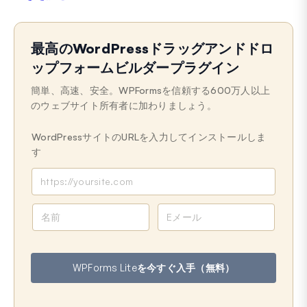
最高のWordPressドラッグアンドドロ
ップフォームビルダープラグイン
簡単、高速、安全。WPFormsを信頼する600万人以上
のウェブサイト所有者に加わりましょう。
WordPressサイトのURLを入力してインストールしま
す
名
メ
前
ー
ル
ア
WPForms Liteを今すぐ入手（無料）
ド
レ
ス