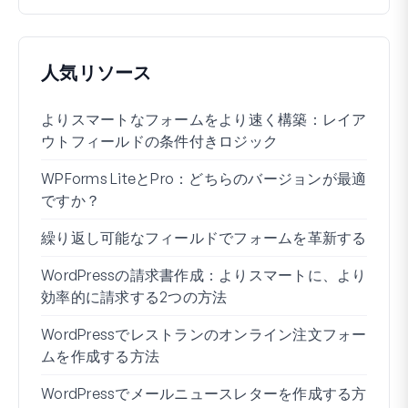
人気リソース
よりスマートなフォームをより速く構築：レイア
Wo
ウトフィールドの条件付きロジック
る方
WPForms LiteとPro：どちらのバージョンが最適
WP
ですか？
接続
繰り返し可能なフィールドでフォームを革新する
条件
ー7
WordPressの請求書作成：よりスマートに、より
効率的に請求する2つの方法
ブロ
WordPressでレストランのオンライン注文フォー
Wo
ムを作成する方法
方法
WordPressでメールニュースレターを作成する方
住所