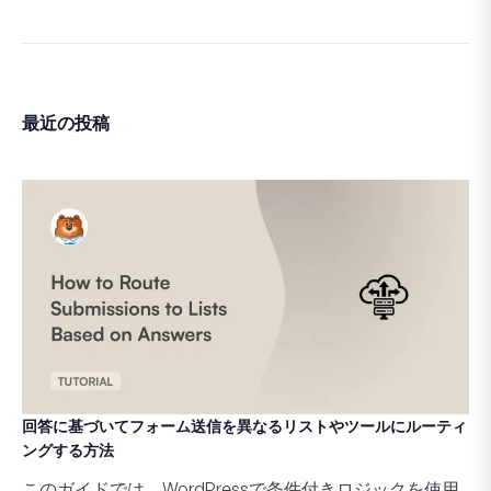
あなたが頼りにしているツールが、AIと連携し、実際に物
WordPress 6.9は、Abilities APIによってそ
最近の投稿
WPFormsはいち早くこれに対応しました。
今年の初めから、あなたのAIアシスタントはWPForms
本日、私たちはさらに一歩進みます！
回答に基づいてフォーム送信を異なるリストやツールにルーティ
ングする方法
このガイドでは、WordPressで条件付きロジックを使用