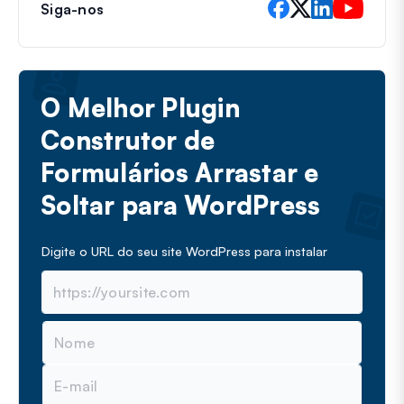
Siga-nos
O Melhor Plugin
Construtor de
Formulários Arrastar e
Soltar para WordPress
Digite o URL do seu site WordPress para instalar
N
o
m
E
e
-
m