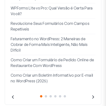
Int
WPForms Lite vs Pro: Qual Versão é Certa Para
Sem
Você?
7 Me
Revolucione Seus Formulários Com Campos
Lógi
Repetíveis
Como
Faturamento no WordPress: 2 Maneiras de
Como
Cobrar de Forma Mais Inteligente, Não Mais
no W
Difícil
Linh
Como Criar um Formulário de Pedido Online de
Par
Restaurante Com WordPress
Como Criar um Boletim Informativo por E-mail
no WordPress (2025)