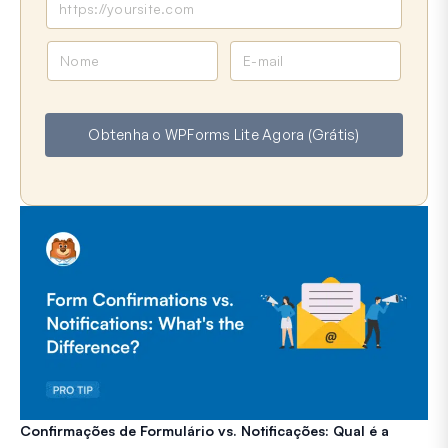
N
E
o
-
m
m
e
a
Obtenha o WPForms Lite Agora (Grátis)
i
l
Confirmações de Formulário vs. Notificações: Qual é a