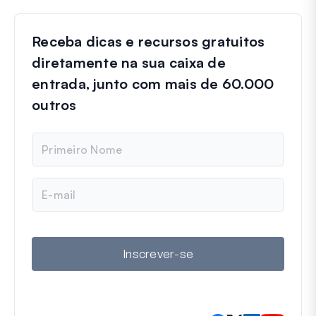
Receba dicas e recursos gratuitos
diretamente na sua caixa de
entrada, junto com mais de 60.000
outros
N
o
m
e
E
-
m
a
i
l
Inscrever-se