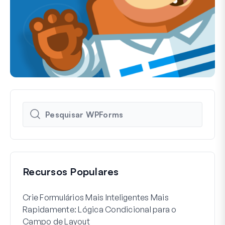
Recursos Populares
Crie Formulários Mais Inteligentes Mais
Como
Rapidamente: Lógica Condicional para o
Usuá
Campo de Layout