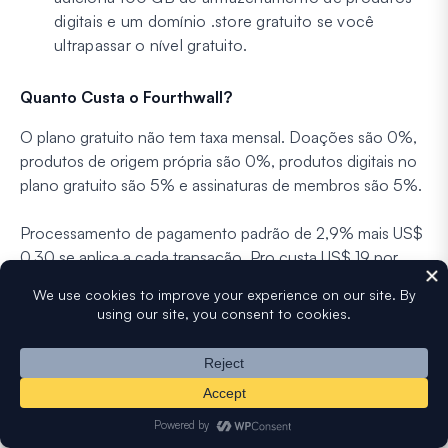
digitais e um domínio .store gratuito se você
ultrapassar o nível gratuito.
Quanto Custa o Fourthwall?
O plano gratuito não tem taxa mensal. Doações são 0%,
produtos de origem própria são 0%, produtos digitais no
plano gratuito são 5% e assinaturas de membros são 5%.
Processamento de pagamento padrão de 2,9% mais US$
0,30 se aplica a cada transação. Pro custa US$ 19 por
mês (ou US$ 15 por mês cobrado anualmente) e remove
os 5% em produtos digitais, além do crédito de amostra
de US$ 10, domínio personalizado e 100 GB de
armazenamento.