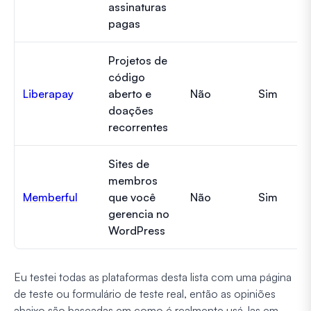
assinaturas
pagas
Projetos de
código
Liberapay
aberto e
Não
Sim
doações
recorrentes
Sites de
membros
Memberful
que você
Não
Sim
gerencia no
WordPress
Eu testei todas as plataformas desta lista com uma página
de teste ou formulário de teste real, então as opiniões
abaixo são baseadas em como é realmente usá-las em