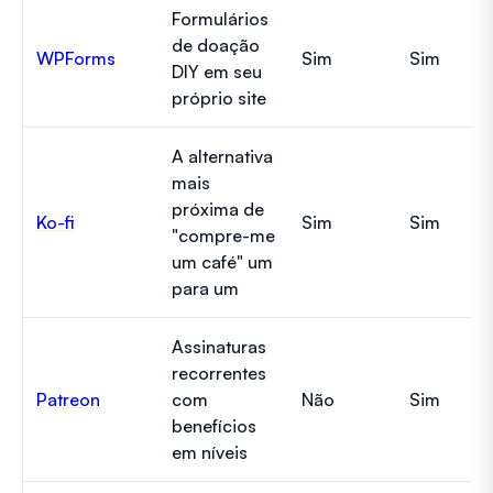
Formulários
de doação
WPForms
Sim
Sim
DIY em seu
próprio site
A alternativa
mais
próxima de
Ko-fi
Sim
Sim
"compre-me
um café" um
para um
Assinaturas
recorrentes
Patreon
com
Não
Sim
benefícios
em níveis