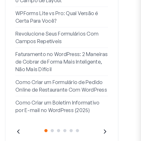
o Campo de Layout
Integração
WPForms Lite vs Pro: Qual Versão é
Conecte Se
Certa Para Você?
7 Melhores 
Revolucione Seus Formulários Com
Formulários
Campos Repetíveis
Como Inicia
Faturamento no WordPress: 2 Maneiras
Fim
de Cobrar de Forma Mais Inteligente,
Como Criar u
Não Mais Difícil
Etapas no W
Como Criar um Formulário de Pedido
Linha de End
Online de Restaurante Com WordPress
Endereço 2:
Como Criar um Boletim Informativo
(+EXEMPLO
por E-mail no WordPress (2025)