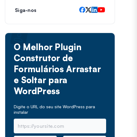
Siga-nos
O Melhor Plugin
Construtor de
Formulários Arrastar
e Soltar para
WordPress
Digite o URL do seu site WordPress para
instalar