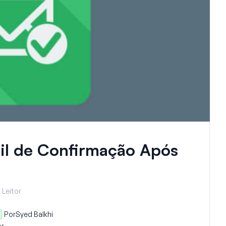
il de Confirmação Após
 Leitor
Por
Syed Balkhi
r