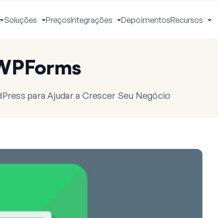
Soluções
Preços
Integrações
Depoimentos
Recursos
Alternar
Alternar
Alternar
Al
Menu
Menu
Menu
M
 WPForms
dPress para Ajudar a Crescer Seu Negócio