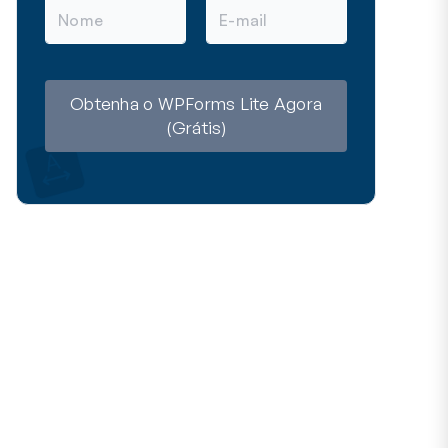
N
E
o
-
m
m
e
a
i
l
Obtenha o WPForms Lite Agora
(Grátis)