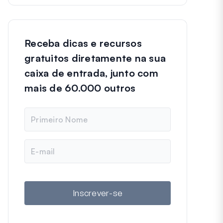
Receba dicas e recursos
gratuitos diretamente na sua
caixa de entrada, junto com
mais de 60.000 outros
N
o
m
e
E
-
m
a
i
l
Inscrever-se