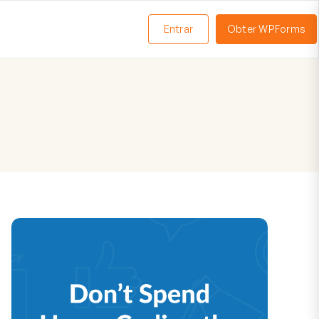
Entrar
Obter WPForms
ternar
enu