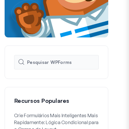
Recursos Populares
Crie Formulários Mais Inteligentes Mais
Como Criar 
Rapidamente: Lógica Condicional para
de Usuário 