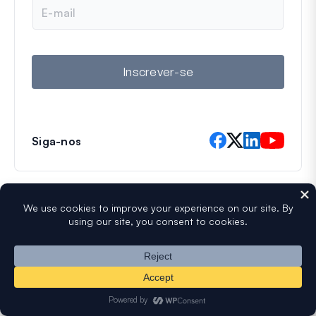
E
-
m
a
i
l
Inscrever-se
Siga-nos