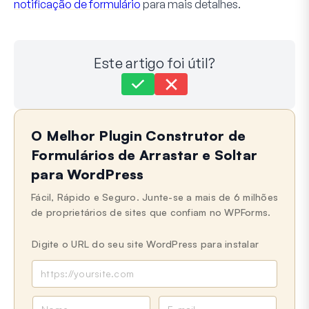
notificação de formulário
para mais detalhes.
Este artigo foi útil?
Ainda com dificuldades?
Como podemos ajudar?
O Melhor Plugin Construtor de
Última atualização em 21 de abr de 2025
Formulários de Arrastar e Soltar
para WordPress
Fácil, Rápido e Seguro. Junte-se a mais de 6 milhões
de proprietários de sites que confiam no WPForms.
Digite o URL do seu site WordPress para instalar
N
E