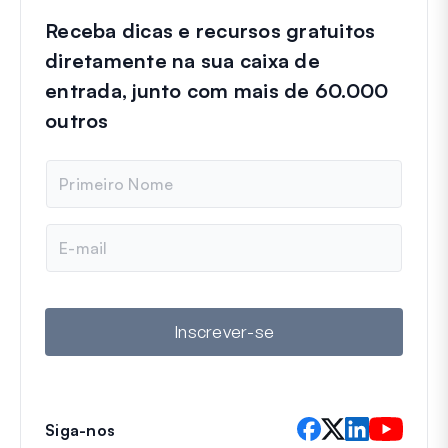
Receba dicas e recursos gratuitos
diretamente na sua caixa de
entrada, junto com mais de 60.000
outros
N
o
m
e
E
-
m
a
i
l
Inscrever-se
Siga-nos