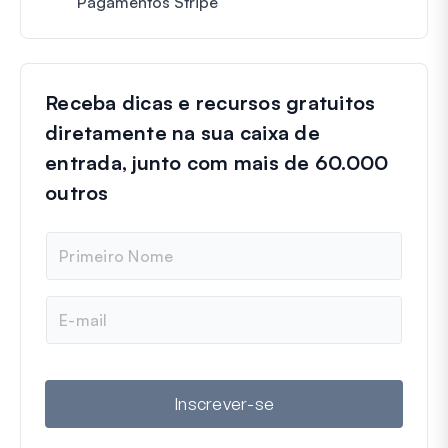
Pagamentos Stripe
Receba dicas e recursos gratuitos
diretamente na sua caixa de
entrada, junto com mais de 60.000
outros
N
o
m
e
E
-
m
a
i
l
Inscrever-se