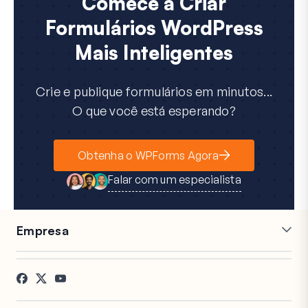
Comece a Criar
Formulários WordPress
Mais Inteligentes
Crie e publique formulários em minutos...
O que você está esperando?
Obtenha o WPForms Agora
Falar com um especialista
Empresa
Carreiras
Afiliados
Depoimentos
Blog
Contato
Divulgação FTC