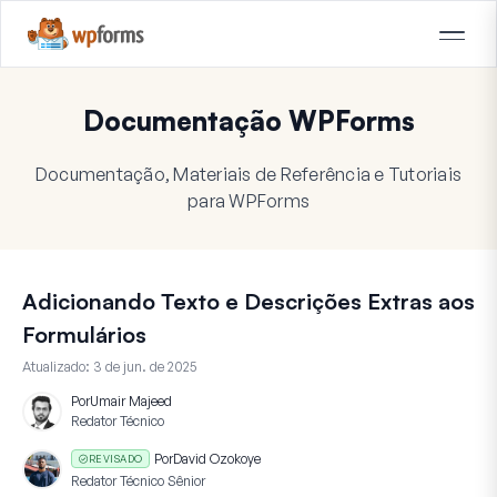
Documentação WPForms
Documentação, Materiais de Referência e Tutoriais
para WPForms
Adicionando Texto e Descrições Extras aos
Formulários
Atualizado:
3 de jun. de 2025
Por
Umair Majeed
Redator Técnico
Por
David Ozokoye
REVISADO
Redator Técnico Sênior