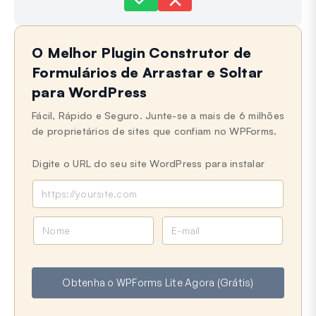
Ainda com dificuldades?
Como podemos ajudar?
O Melhor Plugin Construtor de
Última Atualização em 03 de Junho de 2025
Formulários de Arrastar e Soltar
para WordPress
Fácil, Rápido e Seguro. Junte-se a mais de 6 milhões
de proprietários de sites que confiam no WPForms.
Digite o URL do seu site WordPress para instalar
N
E
o
-
m
m
e
a
Obtenha o WPForms Lite Agora (Grátis)
i
l