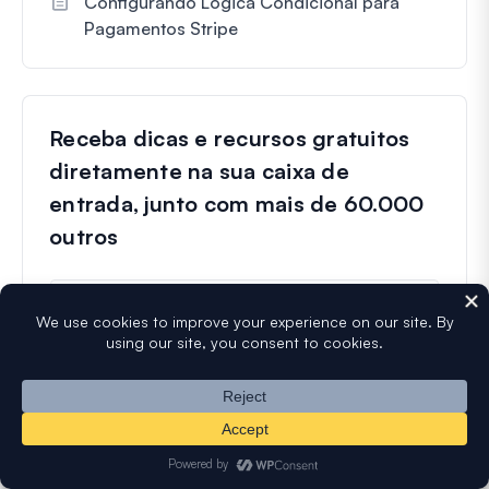
Configurando Lógica Condicional para
Pagamentos Stripe
Receba dicas e recursos gratuitos
diretamente na sua caixa de
entrada, junto com mais de 60.000
outros
N
o
m
e
E
-
m
a
i
l
Inscrever-se