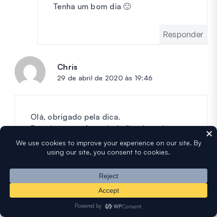
Tenha um bom dia 🙂
Responder
Chris
diz:
29 de abril de 2020 às 19:46
Olá, obrigado pela dica.
Eu acho que o formulário ficaria mais
organizado se o ícone de dica de
ferramenta fosse posicionado ao lado do
rótulo do campo, em vez de no final de cada
campo, como você tem na seção de
configurações do seu formulário com a dica
de ferramenta de ícone de ponto de
interrogação. Se você fez dessa forma,