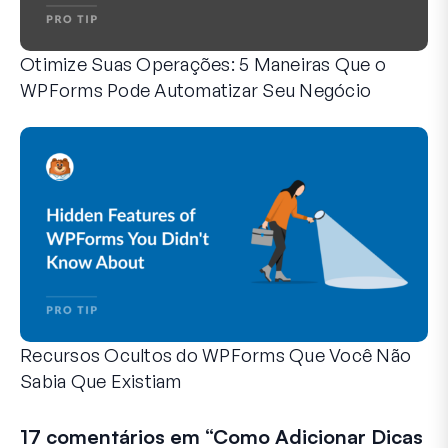
Otimize Suas Operações: 5 Maneiras Que o
WPForms Pode Automatizar Seu Negócio
O WPForms pode ajudar você a eliminar as etapas manuais
Recursos Ocultos do WPForms Que Você Não
Sabia Que Existiam
Descubra o poder oculto do WPForms com esses recursos me
Seja você um usuário experiente do WPForms ou apenas com
17 comentários em “
Como Adicionar Dicas