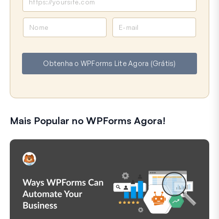
N
E
o
-
m
m
e
a
Obtenha o WPForms Lite Agora (Grátis)
i
l
Mais Popular no WPForms Agora!