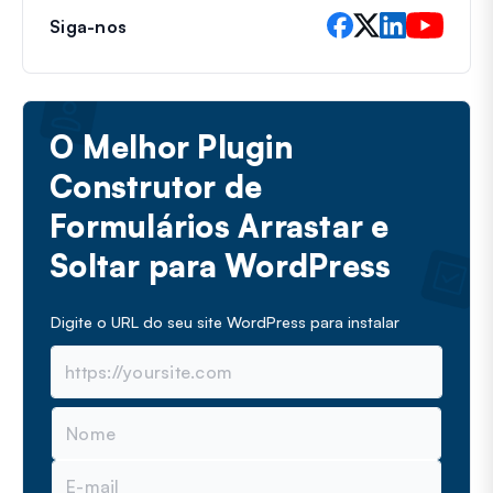
Siga-nos
O Melhor Plugin
Construtor de
Formulários Arrastar e
Soltar para WordPress
Digite o URL do seu site WordPress para instalar
N
o
m
E
e
-