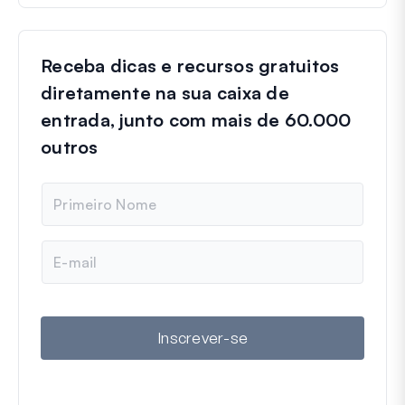
Receba dicas e recursos gratuitos
diretamente na sua caixa de
entrada, junto com mais de 60.000
outros
N
o
m
e
E
-
m
a
i
l
Inscrever-se