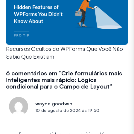
Recursos Ocultos do WPForms Que Você Não
Sabia Que Existiam
Descubra o poder oculto do WPForms com esses recursos me
Seja você um usuário experiente do WPForms ou apenas com
6 comentários em “
Crie formulários mais
inteligentes mais rápido: Lógica
condicional para o Campo de Layout
”
wayne goodwin
diz:
10 de agosto de 2024 às 19:50