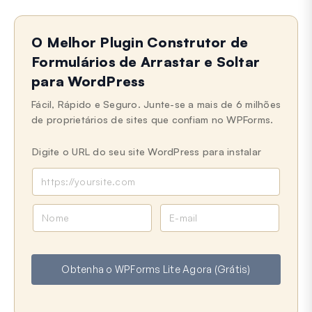
O Melhor Plugin Construtor de
Formulários de Arrastar e Soltar
para WordPress
Fácil, Rápido e Seguro. Junte-se a mais de 6 milhões
de proprietários de sites que confiam no WPForms.
Digite o URL do seu site WordPress para instalar
N
E
o
-
m
m
e
a
Obtenha o WPForms Lite Agora (Grátis)
i
l