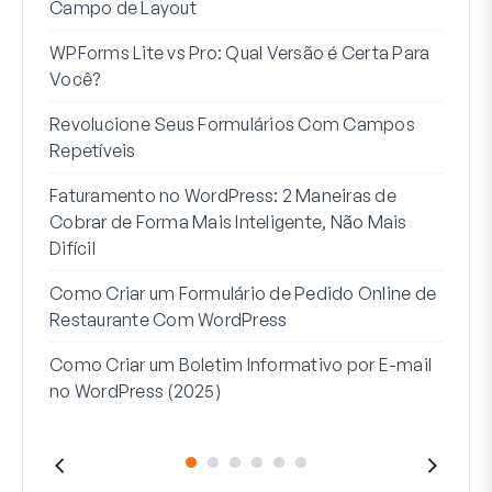
Campo de Layout
Int
WPForms Lite vs Pro: Qual Versão é Certa Para
Sem
Você?
7 Me
Revolucione Seus Formulários Com Campos
Lógi
Repetíveis
Como
Faturamento no WordPress: 2 Maneiras de
Como
Cobrar de Forma Mais Inteligente, Não Mais
no W
Difícil
Linh
Como Criar um Formulário de Pedido Online de
Par
Restaurante Com WordPress
Como Criar um Boletim Informativo por E-mail
no WordPress (2025)