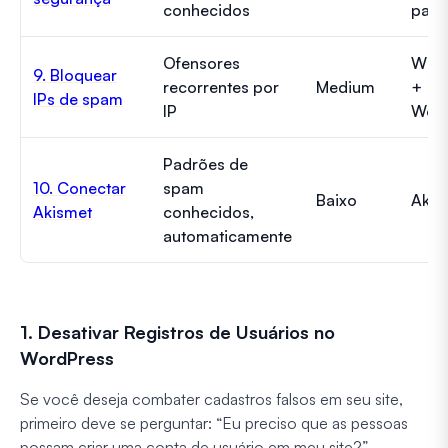
conhecidos
pag
Ofensores
WPF
9. Bloquear
recorrentes por
Medium
+
IPs de spam
IP
Word
Padrões de
10. Conectar
spam
Baixo
Akis
Akismet
conhecidos,
automaticamente
1. Desativar Registros de Usuários no
WordPress
Se você deseja combater cadastros falsos em seu site,
primeiro deve se perguntar: “Eu preciso que as pessoas
possam criar uma conta de usuário em meu site?”