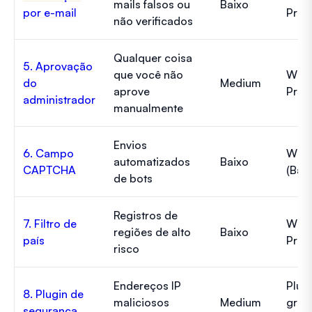
mails falsos ou
Baixo
por e-mail
Pro
não verificados
Qualquer coisa
5. Aprovação
que você não
WPF
do
Medium
aprove
Pro
administrador
manualmente
Envios
6. Campo
WPF
automatizados
Baixo
CAPTCHA
(Bás
de bots
Registros de
7. Filtro de
WPF
regiões de alto
Baixo
país
Pro
risco
Endereços IP
Plug
8. Plugin de
maliciosos
Medium
gratu
segurança