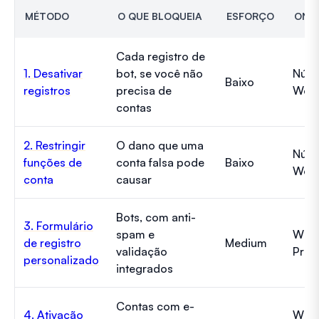
MÉTODO
O QUE BLOQUEIA
ESFORÇO
ONDE
Cada registro de
1. Desativar
bot, se você não
Núcl
Baixo
registros
precisa de
Word
contas
2. Restringir
O dano que uma
Núcl
funções de
conta falsa pode
Baixo
Word
conta
causar
Bots, com anti-
3. Formulário
spam e
WPF
de registro
Medium
validação
Pro
personalizado
integrados
Contas com e-
4. Ativação
WPF