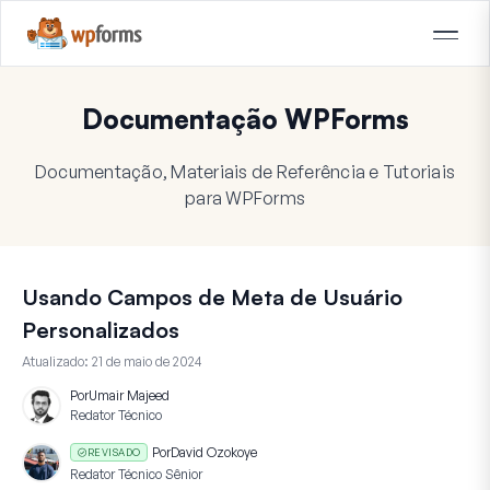
Documentação WPForms
Documentação, Materiais de Referência e Tutoriais
para WPForms
Usando Campos de Meta de Usuário
Personalizados
Atualizado:
21 de maio de 2024
Por
Umair Majeed
Redator Técnico
Por
David Ozokoye
REVISADO
Redator Técnico Sênior