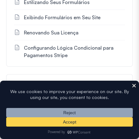
Estilizando Seus Formulários
Exibindo Formulários em Seu Site
Renovando Sua Licença
Configurando Lógica Condicional para
Pagamentos Stripe
Receba dicas e recursos gratuitos
diretamente na sua caixa de
entrada, junto com mais de 60.000
outros
N
o