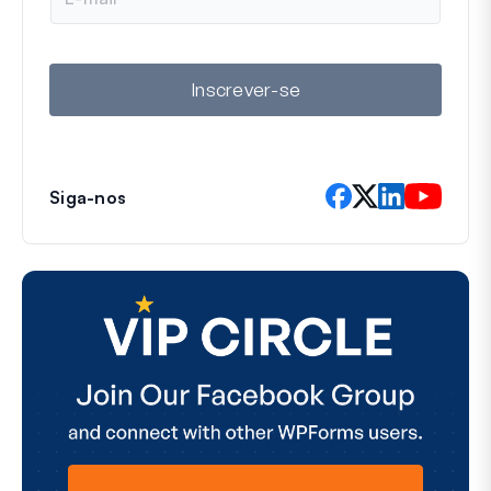
-
m
a
i
l
Inscrever-se
Siga-nos