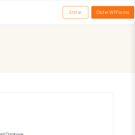
Entrar
Obter WPForms
ternar
enu
vid Ozokoye