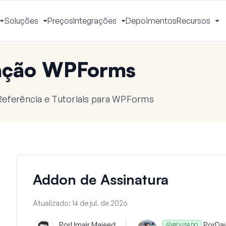
Soluções
Preços
Integrações
Depoimentos
Recursos
Alternar
Alternar
Alternar
Al
Menu
Menu
Menu
M
ação WPForms
eferência e Tutoriais para WPForms
Addon de Assinatura
Atualizado:
14 de jul. de 2026
Por
Umair Majeed
Por
Da
REVISADO