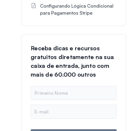
Configurando Lógica Condicional
para Pagamentos Stripe
Receba dicas e recursos
gratuitos diretamente na sua
caixa de entrada, junto com
mais de 60.000 outros
N
o
m
e
E
-
m
a
i