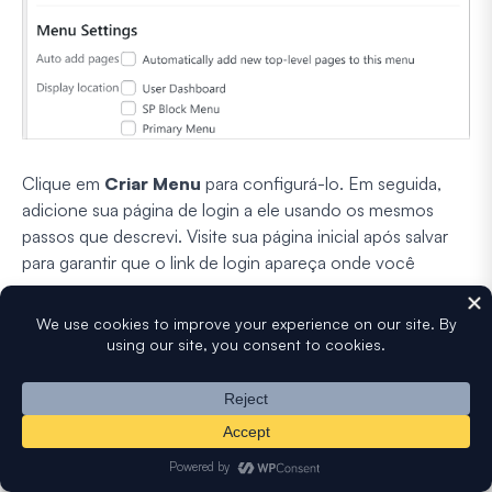
Clique em
Criar Menu
para configurá-lo. Em seguida,
adicione sua página de login a ele usando os mesmos
passos que descrevi. Visite sua página inicial após salvar
para garantir que o link de login apareça onde você
espera.
Passo 7: Redirecionar o URL de Login Padrão
do WordPress
Esta etapa é opcional, mas eu a recomendo fortemente.
Por padrão, qualquer pessoa ainda pode visitar
e ver a tela de login genérica
seusite.com/wp-login.php