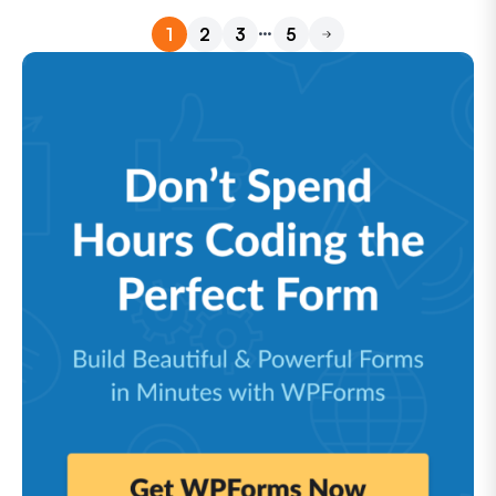
…
1
2
3
5
Próximo