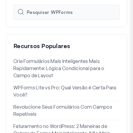
Recursos Populares
Crie Formulários Mais Inteligentes Mais
Como
Rapidamente: Lógica Condicional para o
Usuá
Campo de Layout
Int
WPForms Lite vs Pro: Qual Versão é Certa Para
Sem
Você?
7 Me
Revolucione Seus Formulários Com Campos
Lógi
Repetíveis
Como
Faturamento no WordPress: 2 Maneiras de
Como