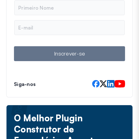
N
o
m
e
E
-
m
a
i
l
Inscrever-se
Siga-nos
O Melhor Plugin
Construtor de