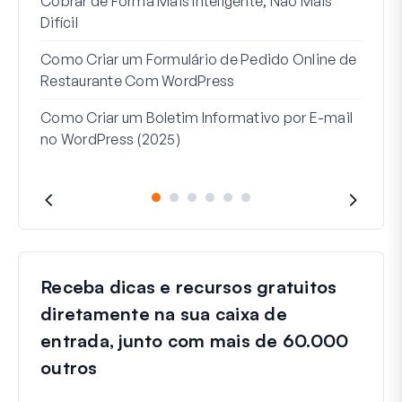
Cobrar de Forma Mais Inteligente, Não Mais
no W
Difícil
Linh
Como Criar um Formulário de Pedido Online de
Par
Restaurante Com WordPress
Como Criar um Boletim Informativo por E-mail
no WordPress (2025)
Receba dicas e recursos gratuitos
diretamente na sua caixa de
entrada, junto com mais de 60.000
outros