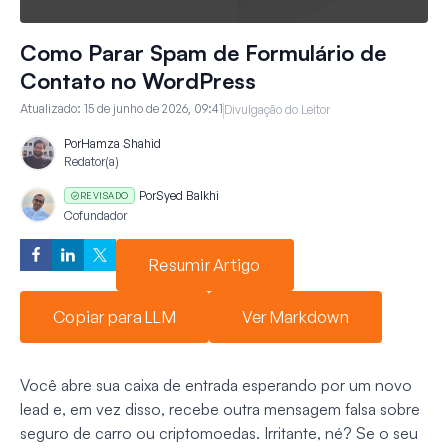
Como Parar Spam de Formulário de
Contato no WordPress
Atualizado:
15 de junho de 2026, 09:41
Divulgação do Leitor
Por
Hamza Shahid
Redator(a)
Por
Syed Balkhi
REVISADO
Cofundador
Resumir Artigo
Copiar para LLM
Ver Markdown
Você abre sua caixa de entrada esperando por um novo
lead e, em vez disso, recebe outra mensagem falsa sobre
seguro de carro ou criptomoedas. Irritante, né? Se o seu