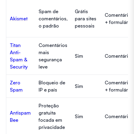
Spam de
Grátis
Comentários
Akismet
comentários,
para sites
+ formulário
o padrão
pessoais
Titan
Comentários
Anti-
mais
Sim
Comentários
Spam &
segurança
Security
leve
Zero
Bloqueio de
Comentários
Sim
Spam
IP e país
+ formulário
Proteção
Antispam
gratuita
Sim
Comentários
Bee
focada em
privacidade