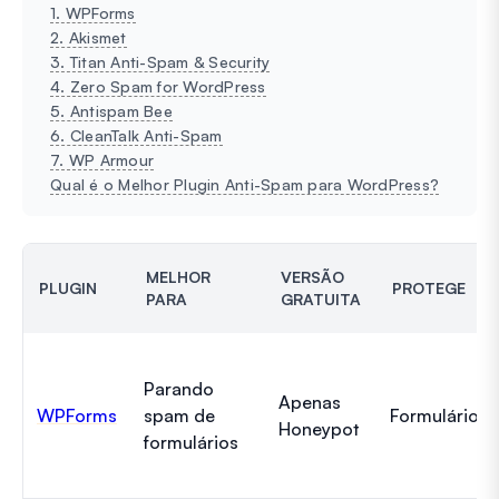
1. WPForms
2. Akismet
3. Titan Anti-Spam & Security
4. Zero Spam for WordPress
5. Antispam Bee
6. CleanTalk Anti-Spam
7. WP Armour
Qual é o Melhor Plugin Anti-Spam para WordPress?
MELHOR
VERSÃO
PLUGIN
PROTEGE
PARA
GRATUITA
Parando
Apenas
WPForms
spam de
Formulários
Honeypot
formulários