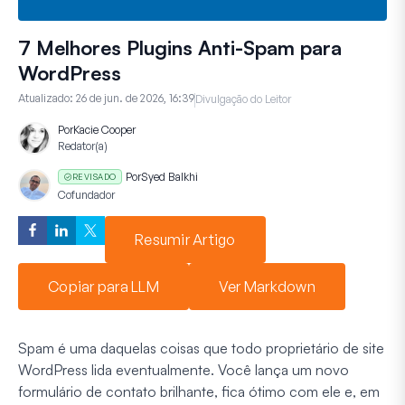
7 Melhores Plugins Anti-Spam para
WordPress
Atualizado:
26 de jun. de 2026, 16:39
Divulgação do Leitor
Por
Kacie Cooper
Redator(a)
Por
Syed Balkhi
REVISADO
Cofundador
Resumir Artigo
Copiar para LLM
Ver Markdown
Spam é uma daquelas coisas que todo proprietário de site
WordPress lida eventualmente. Você lança um novo
formulário de contato brilhante, fica ótimo com ele e, em