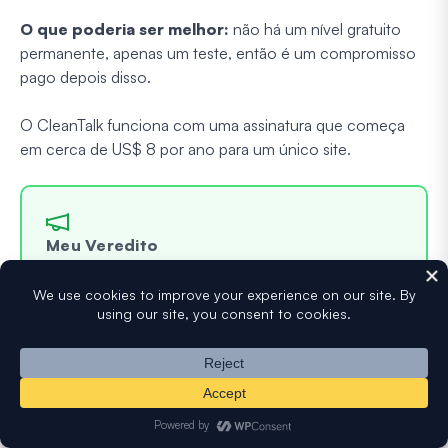
O que poderia ser melhor:
não há um nível gratuito
permanente, apenas um teste, então é um compromisso
pago depois disso.
O CleanTalk funciona com uma assinatura que começa
em cerca de US$ 8 por ano para um único site.
Meu Veredito
Tem seu lugar se você quiser um plugin pago
para proteger comentários, formulários e
logins juntos. Se você só precisa lidar com
spam de formulários, as opções acima te
atenderão por menos.