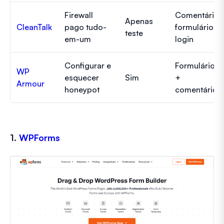
Firewall
Comentários
Apenas
CleanTalk
pago tudo-
formulários,
teste
em-um
login
Configurar e
Formulários
WP
esquecer
Sim
+
Armour
honeypot
comentários
1.
WPForms