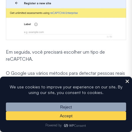
Em seguida, você precisará escolher um tipo de
reCAPTCHA.
O Google usa vários métodos para detectar pessoas reais
de acordo com o comportamento delas:
reCAPTCHA v3
pode avaliar o comportamento
do usuário e filtrar atividades de bots sem que seu
visitante precise fazer nada.
reCAPTCHA v2
apresenta um desafio ao usuário,
como uma caixa de seleção.