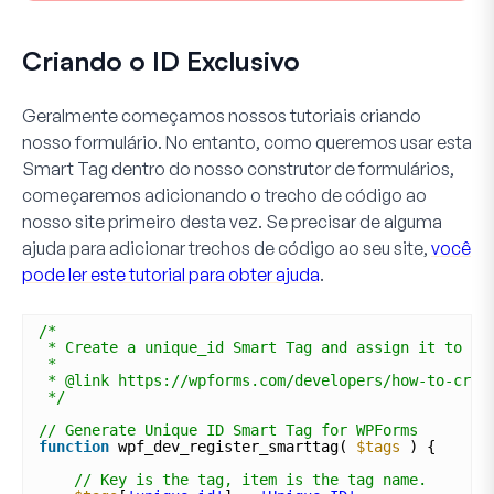
Criando o ID Exclusivo
Geralmente começamos nossos tutoriais criando
nosso formulário. No entanto, como queremos usar esta
Smart Tag dentro do nosso construtor de formulários,
começaremos adicionando o trecho de código ao
nosso site primeiro desta vez. Se precisar de alguma
ajuda para adicionar trechos de código ao seu site,
você
pode ler este tutorial para obter ajuda
.
/*
* Create a unique_id Smart Tag and assign it to ea
*
* @link https://wpforms.com/developers/how-to-crea
*/
// Generate Unique ID Smart Tag for WPForms
function
wpf_dev_register_smarttag( 
$tags
) {
// Key is the tag, item is the tag name.