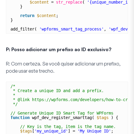
$content
= 
str_replace
( 
'{unique_number_id}
}
return
$content
;
}
add_filter( 
'wpforms_smart_tag_process'
, 
'wpf_dev_p
P: Posso adicionar um prefixo ao ID exclusivo?
R:
Com certeza. Se você quiser adicionar um prefixo,
pode usar este trecho.
/*
* Create a unique ID and add a prefix.
*
* @link https://wpforms.com/developers/how-to-crea
*/
// Generate Unique ID Smart Tag for WPForms
function
wpf_dev_register_smarttag( 
$tags
) {
// Key is the tag, item is the tag name.
$tags
[
'my_unique_id'
] = 
'My Unique ID'
;