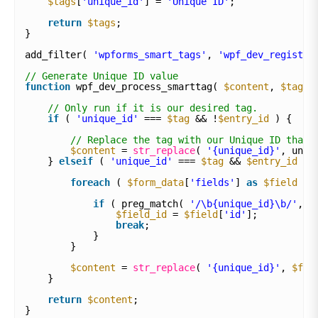
$tags
[
'unique_id'
] = 
'Unique ID'
;
return
$tags
;
}
add_filter( 
'wpforms_smart_tags'
, 
'wpf_dev_register
// Generate Unique ID value
function
wpf_dev_process_smarttag( 
$content
, 
$tag
, 
// Only run if it is our desired tag.
if
( 
'unique_id'
=== 
$tag
&& !
$entry_id
) {
// Replace the tag with our Unique ID that 
$content
= 
str_replace
( 
'{unique_id}'
, uniq
} 
elseif
( 
'unique_id'
=== 
$tag
&& 
$entry_id
) 
foreach
( 
$form_data
[
'fields'
] 
as
$field
) 
if
( preg_match( 
'/\b{unique_id}\b/'
, 
$
$field_id
= 
$field
[
'id'
];
break
;
}
}
$content
= 
str_replace
( 
'{unique_id}'
, 
$fie
}
return
$content
;
}