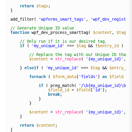
return
$tags
;
}
add_filter( 
'wpforms_smart_tags'
, 
'wpf_dev_register
// Generate Unique ID value
function
wpf_dev_process_smarttag( 
$content
, 
$tag
, 
// Only run if it is our desired tag.
if
( 
'my_unique_id'
=== 
$tag
&& !
$entry_id
) {
// Replace the tag with our Unique ID that 
$content
= 
str_replace
( 
'{my_unique_id}'
, u
} 
elseif
( 
'my_unique_id'
=== 
$tag
&& 
$entry_id
foreach
( 
$form_data
[
'fields'
] 
as
$field
) 
if
( preg_match( 
'/\b{my_unique_id}\b/'
$field_id
= 
$field
[
'id'
];
break
;
}
}
$content
= 
str_replace
( 
'{my_unique_id}'
, 
$
}
return
$content
;
}