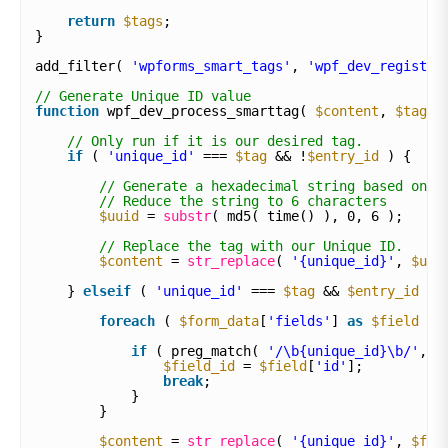
return
$tags
;
}
add_filter( 
'wpforms_smart_tags'
, 
'wpf_dev_register
// Generate Unique ID value
function
wpf_dev_process_smarttag( 
$content
, 
$tag
, 
// Only run if it is our desired tag.
if
( 
'unique_id'
=== 
$tag
&& !
$entry_id
) {
// Generate a hexadecimal string based on t
// Reduce the string to 6 characters
$uuid
= 
substr
( md5( time() ), 0, 6 );
// Replace the tag with our Unique ID.
$content
= 
str_replace
( 
'{unique_id}'
, 
$uui
} 
elseif
( 
'unique_id'
=== 
$tag
&& 
$entry_id
) 
foreach
( 
$form_data
[
'fields'
] 
as
$field
) 
if
( preg_match( 
'/\b{unique_id}\b/'
, 
$
$field_id
= 
$field
[
'id'
];
break
;
}
}
$content
= 
str_replace
( 
'{unique_id}'
, 
$fie