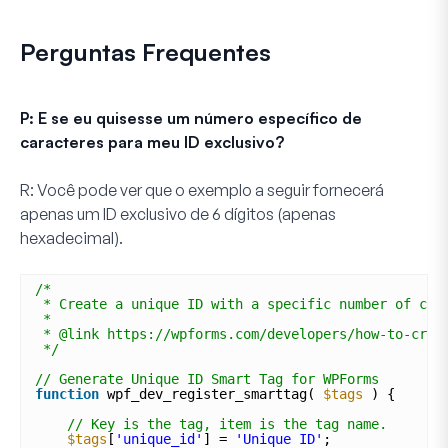
Perguntas Frequentes
P: E se eu quisesse um número específico de
caracteres para meu ID exclusivo?
R:
Você pode ver que o exemplo a seguir fornecerá
apenas um ID exclusivo de 6 dígitos (apenas
hexadecimal).
/*
* Create a unique ID with a specific number of cha
*
* @link https://wpforms.com/developers/how-to-crea
*/
// Generate Unique ID Smart Tag for WPForms
function
wpf_dev_register_smarttag( 
$tags
) {
// Key is the tag, item is the tag name.
$tags
[
'unique_id'
] = 
'Unique ID'
;