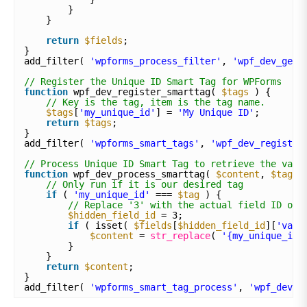
}
}
return
$fields
;
}
add_filter( 
'wpforms_process_filter'
, 
'wpf_dev_gene
// Register the Unique ID Smart Tag for WPForms
function
wpf_dev_register_smarttag( 
$tags
) {
// Key is the tag, item is the tag name.
$tags
[
'my_unique_id'
] = 
'My Unique ID'
;
return
$tags
;
}
add_filter( 
'wpforms_smart_tags'
, 
'wpf_dev_register
// Process Unique ID Smart Tag to retrieve the valu
function
wpf_dev_process_smarttag( 
$content
, 
$tag
, 
// Only run if it is our desired tag
if
( 
'my_unique_id'
=== 
$tag
) {
// Replace '3' with the actual field ID of 
$hidden_field_id
= 3;
if
( isset( 
$fields
[
$hidden_field_id
][
'valu
$content
= 
str_replace
( 
'{my_unique_id}
}
}
return
$content
;
}
add_filter( 
'wpforms_smart_tag_process'
, 
'wpf_dev_p