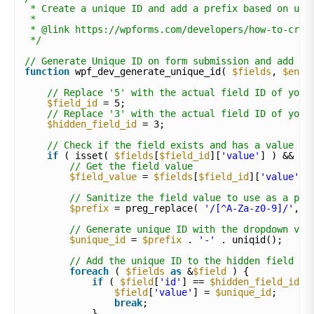
* Create a unique ID and add a prefix based on use
*
* @link https://wpforms.com/developers/how-to-crea
*/
// Generate Unique ID on form submission and add to
function
wpf_dev_generate_unique_id( 
$fields
, 
$entr
// Replace '5' with the actual field ID of your
$field_id
= 5;
// Replace '3' with the actual field ID of your
$hidden_field_id
= 3;
// Check if the field exists and has a value
if
( isset( 
$fields
[
$field_id
][
'value'
] ) && ! 
// Get the field value
$field_value
= 
$fields
[
$field_id
][
'value'
];
// Sanitize the field value to use as a pre
$prefix
= preg_replace( 
'/[^A-Za-z0-9]/'
, 
'
// Generate unique ID with the dropdown val
$unique_id
= 
$prefix
. 
'-'
. uniqid();
// Add the unique ID to the hidden field
foreach
( 
$fields
as
&
$field
) {
if
( 
$field
[
'id'
] == 
$hidden_field_id
)
$field
[
'value'
] = 
$unique_id
;
break
;
}