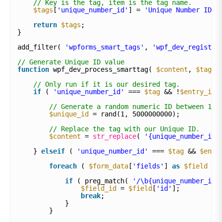
// Key is the tag, item is the tag name.
$tags
[
'unique_number_id'
] = 
'Unique Number ID'
;
return
$tags
;
}
add_filter( 
'wpforms_smart_tags'
, 
'wpf_dev_register
// Generate Unique ID value
function
wpf_dev_process_smarttag( 
$content
, 
$tag
, 
// Only run if it is our desired tag.
if
( 
'unique_number_id'
=== 
$tag
&& !
$entry_id
// Generate a random numeric ID between 1 a
$unique_id
= rand(1, 5000000000);
// Replace the tag with our Unique ID.
$content
= 
str_replace
( 
'{unique_number_id}
} 
elseif
( 
'unique_number_id'
=== 
$tag
&& 
$entr
foreach
( 
$form_data
[
'fields'
] 
as
$field
) 
if
( preg_match( 
'/\b{unique_number_id}
$field_id
= 
$field
[
'id'
];
break
;
}
}