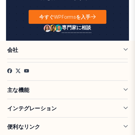
今すぐWPFormsを入手
専門家に相談
会社
採用情報
アフィリエイト
お客様の声
ブログ
お問い合わせ
FTC開示
プレス
主な機能
オンラインフォームビルダー
複数ページフォーム
インテグレーション
条件付きロジック
リピーターフィールド
会話型フォーム
PDF生成
Mailchimp
Slack
便利なリンク
フォームランディングページ
投稿送信
Google Sheets
Brevo