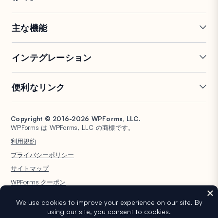
お問い合わせ
FTC開示
プレス
主な機能
オンラインフォームビルダー
複数ページフォーム
インテグレーション
条件付きロジック
リピーターフィールド
会話型フォーム
PDF生成
Mailchimp
Slack
便利なリンク
フォームランディングページ
投稿送信
Google Sheets
Brevo
エントリー管理
署名フォーム
Salesforce
Stripe
サポート
WP Mail SMTP
フォーム放棄
スパム保護
HubSpot
PayPal
Copyright © 2016-2026 WPForms, LLC.
ドキュメント
WPConsent
WPForms は WPForms, LLC の商標です。
フォーム通知
アンケートと投票
Google ドライブ
Square
プランと料金
Universally
利用規約
ファイルアップロード
ユーザー登録
WordPress ホスティング
非営利団体向け WordPress
プライバシーポリシー
計算フォーム
クイズ
フォーム
WPBeginner
サイトマップ
ジオロケーションフォーム
WPForms AI
WPForms クーポン