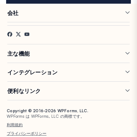
会社
採用情報
アフィリエイト
お客様の声
ブログ
お問い合わせ
FTC開示
プレス
主な機能
オンラインフォームビルダー
複数ページフォーム
インテグレーション
条件付きロジック
リピーターフィールド
会話型フォーム
PDF生成
Mailchimp
Slack
便利なリンク
フォームランディングページ
投稿送信
Google Sheets
Brevo
エントリー管理
署名フォーム
Salesforce
Stripe
サポート
WP Mail SMTP
フォーム放棄
スパム保護
HubSpot
PayPal
Copyright © 2016-2026 WPForms, LLC.
ドキュメント
WPConsent
WPForms は WPForms, LLC の商標です。
フォーム通知
アンケートと投票
Google ドライブ
Square
プランと料金
Universally
利用規約
ファイルアップロード
ユーザー登録
WordPress ホスティング
非営利団体向け WordPress
プライバシーポリシー
計算フォーム
クイズ
フォーム
WPBeginner