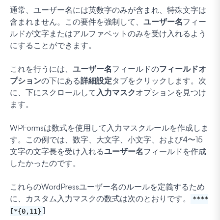
通常、ユーザー名には英数字のみが含まれ、特殊文字は
含まれません。この要件を強制して、
ユーザー名
フィー
ルドが文字またはアルファベットのみを受け入れるよう
にすることができます。
これを行うには、
ユーザー名
フィールドの
フィールドオ
プション
の下にある
詳細設定
タブをクリックします。次
に、下にスクロールして
入力マスク
オプションを見つけ
ます。
WPFormsは数式を使用して入力マスクルールを作成しま
す。この例では、数字、大文字、小文字、および4〜15
文字の文字長を受け入れる
ユーザー名
フィールドを作成
したかったのです。
これらのWordPressユーザー名のルールを定義するため
に、カスタム入力マスクの数式は次のとおりです。
****
]
[*{0,11}