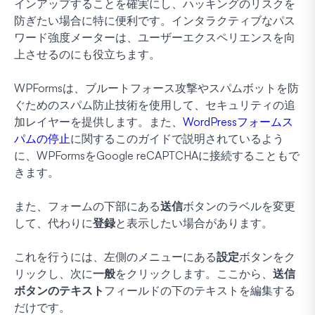
インアップすることを確実にし、ハッキングのリスクを
防ぎたい場合に特に便利です。インタラクティブなパス
ワード強度メーターは、ユーザーエクスペリエンスを向
上させるのにも役立ちます。
WPFormsは、ブルートフォース攻撃やスパムボットを防
ぐためのスパム防止技術を使用して、セキュリティの追
加レイヤーを提供します。また、
WordPressフォームス
パムの停止
に関するこのガイドで説明されているよう
に、WPFormsをGoogle reCAPTCHAに接続することもで
きます。
また、フォームの下部にある
送信
ボタンのラベルを変更
して、代わりに
登録
と表示したい場合があります。
これを行うには、左側のメニューにある
設定
ボタンをク
リックし、次に
一般
をクリックします。ここから、
送信
ボタンのテキスト
フィールドの下のテキストを編集する
だけです。