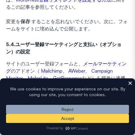
るこの記事を参照してください。
変更を
保存
することを忘れないでください。次に、フォ
ームをサイトに埋め込んで公開します。
5.4.ユーザー登録マーケティングと支払い（オプショ
ン）の設定
サイトのユーザー登録フォームと、
メールマーケティン
グ
のアドオン（
Mailchimp
、
AWeber
、
Campaign
Monitor
、
MailerLite
、
GetResponse
など）を簡単に連携
できます。
これにより、登録されたすべてのユーザーを自動的にメ
ールマーケティングリストに追加できます。そこから、
さまざまなマーケティングオートメーションシーケンス
に追加することも可能です。