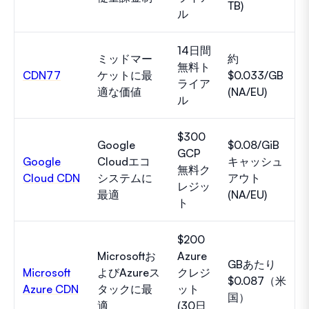
TB)
ル
14日間
ミッドマー
約
無料ト
CDN77
ケットに最
$0.033/GB
ライア
適な価値
(NA/EU)
ル
$300
Google
$0.08/GiB
GCP
Google
Cloudエコ
キャッシュ
無料ク
Cloud CDN
システムに
アウト
レジッ
最適
(NA/EU)
ト
$200
Microsoftお
Azure
GBあたり
Microsoft
よびAzureス
クレジ
$0.087（米
Azure CDN
タックに最
ット
国）
適
(30日