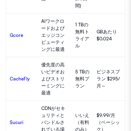
間)
AIワークロ
1 TBの
ードおよび
無料ト
GBあたり
Gcore
エッジコン
ライア
$0.024
ピューティ
ル
ングに最適
優先度の高
いビデオお
5 TBの
ビジネスプ
CacheFly
よびストリ
無料プ
ラン $295/
ーミングに
ラン
月～
最適
CDNがセキ
ュリティと
いいえ
$9.99/月
Sucuri
バンドルさ
（有料
（ベーシッ
れている場
のみ）
ク）