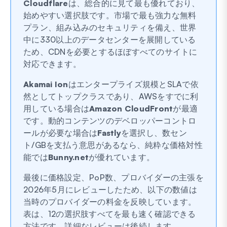
Cloudflare
は、総合的に見て最も優れており、
始めやすい選択肢です。市場で最も強力な無料
プラン、組み込みのセキュリティを備え、世界
中に330以上のデータセンターを展開している
ため、CDNを必要とするほぼすべてのサイトに
対応できます。
Akamai Ion
はエンタープライズ規模とSLAで依
然としてトップクラスであり、AWSをすでに利
用している場合は
Amazon CloudFront
が最適
です。動的コンテンツのデベロッパーコントロ
ールが必要な場合は
Fastly
を選択し、数セン
ト/GBを支払う意思があるなら、純粋な価格対性
能では
Bunny.net
が優れています。
最後に価格設定、PoP数、プロバイダーの主張を
2026年5月にレビューしたため、以下の数値は
当時のプロバイダーの料金を反映しています。
表は、12の選択肢すべてを最も速く確認できる
方法です。詳細なレビューは後続します。