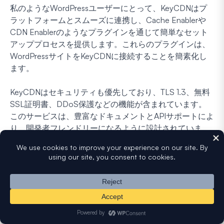
私のようなWordPressユーザーにとって、KeyCDNはプ
ラットフォームとスムーズに連携し、Cache Enablerや
CDN Enablerのようなプラグインを通じて簡単なセット
アッププロセスを提供します。これらのプラグインは、
WordPressサイトをKeyCDNに接続することを簡素化し
ます。
KeyCDNはセキュリティも優先しており、TLS 1.3、無料
SSL証明書、DDoS保護などの機能が含まれています。
このサービスは、豊富なドキュメントとAPIサポートによ
り、開発者フレンドリーになるように設計されていま
す。
気に入った点
グローバルネットワーク。
50以上のデータセンタ
ーにより、KeyCDNは広範なグローバルカバレッジ
を提供し、高速なコンテンツ配信を実現します。