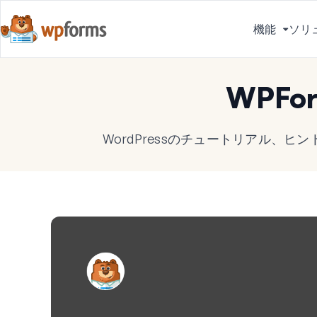
機能
ソリ
メ
ニ
ュ
WPFo
ー
を
切
WordPressのチュートリアル、
り
替
え
る