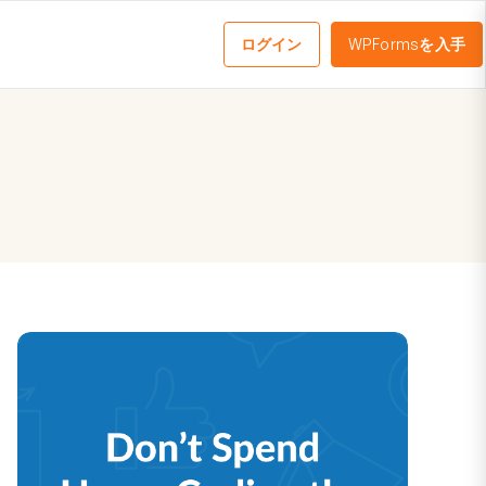
ログイン
WPFormsを入手
メ
ニ
ュ
ー
を
切
り
替
え
る