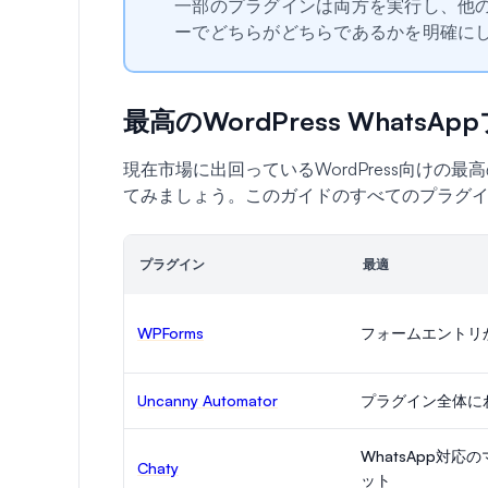
一部のプラグインは両方を実行し、他の
ーでどちらがどちらであるかを明確に
最高のWordPress WhatsA
現在市場に出回っているWordPress向けの最
てみましょう。このガイドのすべてのプラグ
プラグイン
最適
WPForms
フォームエントリか
Uncanny Automator
プラグイン全体にわ
WhatsApp対
Chaty
ット