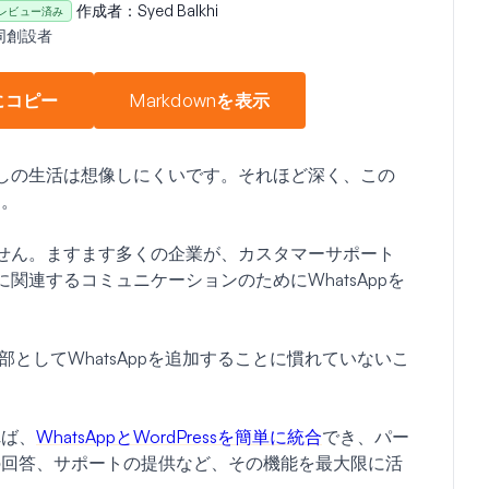
作成者：
Syed Balkhi
レビュー済み
同創設者
にコピー
Markdownを表示
pなしの生活は想像しにくいです。それほど深く、この
す。
れません。ますます多くの企業が、カスタマーサポート
関連するコミュニケーションのためにWhatsAppを
一部としてWhatsAppを追加することに慣れていないこ
れば、
WhatsAppとWordPressを簡単に統合
でき、パー
の回答、サポートの提供など、その機能を最大限に活