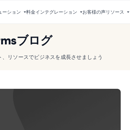
ューション
料金
インテグレーション
お客様の声
リソース
メ
メ
ニ
ニ
ュ
ュ
rmsブログ
ー
ー
を
を
切
切
ヒント、リソースでビジネスを成長させましょう
り
り
替
替
え
え
る
る