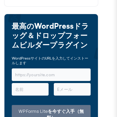
最高のWordPressドラ
ッグ＆ドロップフォー
ムビルダープラグイン
WordPressサイトのURLを入力してインストー
ルします
名
メ
前
ー
ル
ア
ド
レ
WPForms Liteを今すぐ入手（無
ス