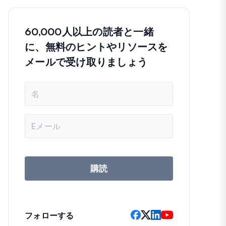
60,000人以上の読者と一緒
に、無料のヒントやリソースを
メールで受け取りましょう
名
前
メ
ー
ル
ア
ド
レ
購読
ス
フォローする