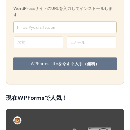
WordPressサイトのURLを入力してインストールしま
す
名
メ
前
ー
ル
ア
WPForms Liteを今すぐ入手（無料）
ド
レ
ス
現在WPFormsで人気！