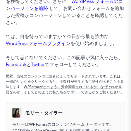
を獲得してください。さらに、
WordPress フォームのコ
ンバージョンを追跡
して、お問い合わせフォームを追加
した投稿がコンバージョンしていることを確認してくだ
さい。
では、何を待っていますか？今日から最も強力な
WordPressフォームプラグイン
を使い始めましょう。
そして忘れないでください、この記事が気に入ったら、
Facebook
と
Twitter
でフォローしてください。
開示
：当社のコンテンツは読者によってサポートされています。これは、
一部のリンクをクリックすると、手数料が発生する可能性があることを意
味します。
WPFormsがどのように資金調達されているか、なぜそれが重
要なのか、そしてどのように私たちをサポートできるかをご覧ください
。
モリー・タイラー
モリーはWPFormsのコンテンツチームリーダーです。
2018年からWordPressに関する記事を書いています。