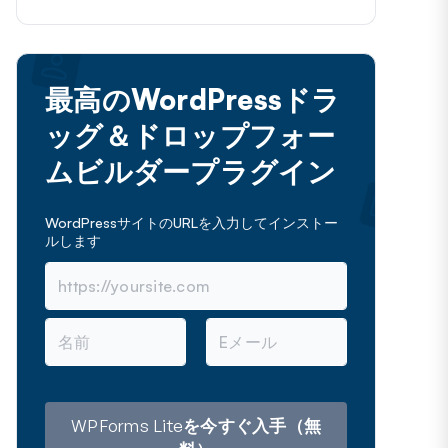
最高のWordPressドラ
ッグ＆ドロップフォー
ムビルダープラグイン
WordPressサイトのURLを入力してインストー
ルします
名
メ
前
ー
ル
ア
ド
レ
WPForms Liteを今すぐ入手（無
ス