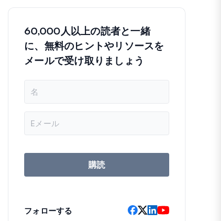
60,000人以上の読者と一緒
に、無料のヒントやリソースを
メールで受け取りましょう
名
前
メ
ー
ル
ア
ド
レ
購読
ス
フォローする