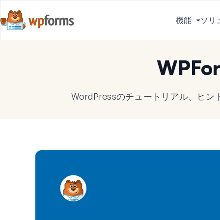
機能
ソリ
メ
ニ
ュ
WPFo
ー
を
切
WordPressのチュートリアル、
り
替
え
る