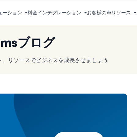
ューション
料金
インテグレーション
お客様の声
リソース
メ
メ
ニ
ニ
ュ
ュ
rmsブログ
ー
ー
を
を
切
切
ヒント、リソースでビジネスを成長させましょう
り
り
替
替
え
え
る
る