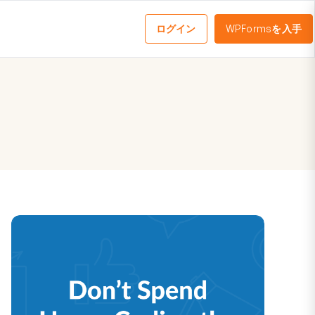
ログイン
WPFormsを入手
メ
ニ
ュ
ー
を
切
り
替
え
る