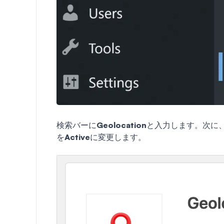
検索バーに
Geolocation
と入力します。次に
を
Active
に変更します。