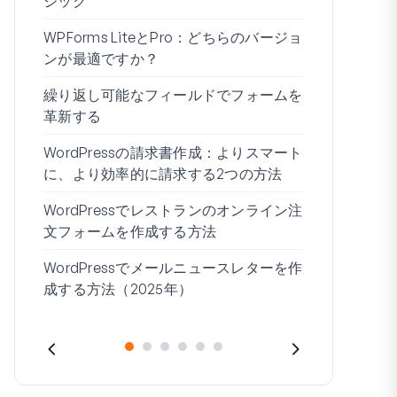
ジック
WPForms 
WPForms LiteとPro：どちらのバージョ
ドなしで接
ンが最適ですか？
条件付きロ
繰り返し可能なフィールドでフォームを
ムビルダー7
革新する
ブログの始
WordPressの請求書作成：よりスマート
WordPre
に、より効率的に請求する2つの方法
作成する方
WordPressでレストランのオンライン注
住所1と住所
文フォームを作成する方法
WordPressでメールニュースレターを作
成する方法（2025年）