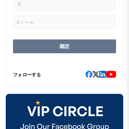
前
メ
ー
ル
ア
ド
レ
購読
ス
フォローする