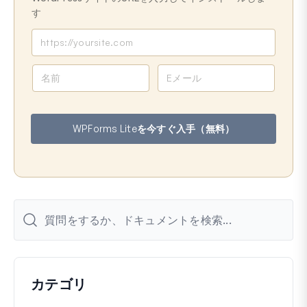
す
名
メ
前
ー
ル
ア
WPForms Liteを今すぐ入手（無料）
ド
レ
ス
カテゴリ