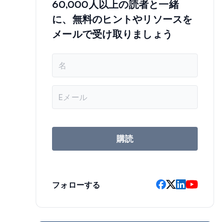
60,000人以上の読者と一緒
に、無料のヒントやリソースを
メールで受け取りましょう
名
前
メ
ー
ル
ア
ド
レ
購読
ス
フォローする