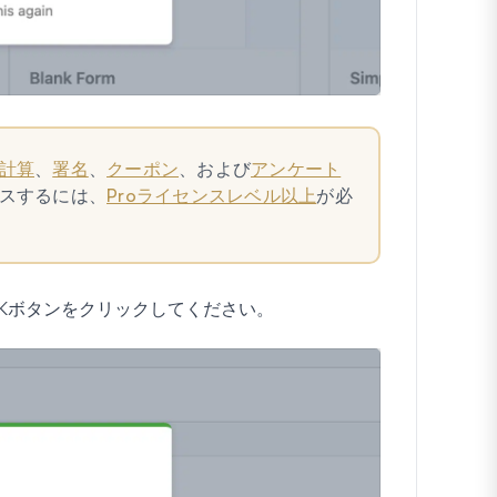
計算
、
署名
、
クーポン
、および
アンケート
スするには、
Proライセンスレベル以上
が必
K
ボタンをクリックしてください。