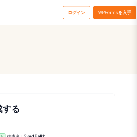
ログイン
WPFormsを入手
メ
ニ
ュ
ー
を
切
り
替
え
る
成する
作成者：
Syed Balkhi
済み