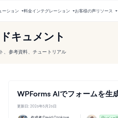
ューション
料金
インテグレーション
お客様の声
リソース
メ
メ
ニ
ニ
ュ
ュ
s ドキュメント
ー
ー
を
を
切
切
メント、参考資料、チュートリアル
り
り
替
替
え
え
る
る
WPForms AIでフォームを生
更新日:
2026年5月26日
作成者:
David Ozokoye
レビュー