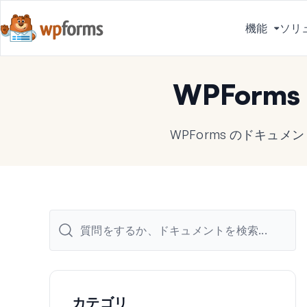
機能
ソリ
メ
ニ
ュ
WPForm
ー
を
切
WPForms のドキュ
り
替
え
る
カテゴリ