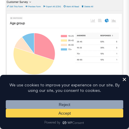
Puoi attivare questi bellissimi report dei sondaggi per
qualsiasi modulo che crei, anche se non l'hai
originariamente impostato come sondaggio. E puoi anche
abilitare la reportistica dei sondaggi dopo aver ricevuto le