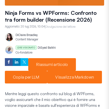
Ninja Forms vs WPForms: Confronto
tra form builder (Recensione 2026)
Aggiornato:
20 lug 2026, 10:04
Divulgazione del lettore
Di
Claire Broadley
Content Manager
Di
Syed Balkhi
REVISIONATO
Co-fondatore
Riassumi articolo
Copia per LLM
Visualizza Markdown
Mentre leggi questo confronto sul blog di WPForms,
voglio assicurarti che il mio obiettivo qui è fornire una
visione imparziale e basata sull'esperienza di WPForms e