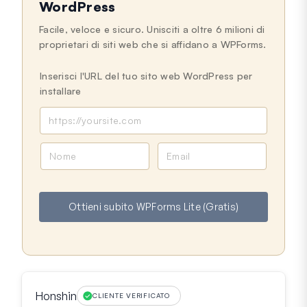
WordPress
Facile, veloce e sicuro. Unisciti a oltre 6 milioni di
proprietari di siti web che si affidano a WPForms.
Inserisci l'URL del tuo sito web WordPress per
installare
N
E
o
m
m
a
e
i
Ottieni subito WPForms Lite (Gratis)
l
Honshin
CLIENTE VERIFICATO