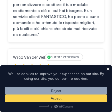
personalizzare e adattare il tuo modulo
esattamente a ciò di cui hai bisogno. E un
servizio clienti FANTASTICO, ho posto alcune
domande e ho ottenuto le risposte migliori,
più facili e più chiare che abbia mai ricevuto
da qualcuno."
Wilco Van der Wel
CLIENTE VERIFICATO
"La risposta rapida è stata ideale dato che
eravamo nel bel mezzo di un processo.
Poiché abbiamo avuto una reazione (quasi)
immediata, il problema che abbiamo
riscontrato è stato rapidamente individuato e
assegnato."