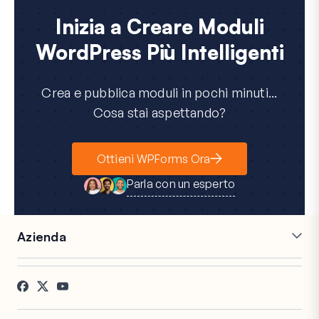
Inizia a Creare Moduli
WordPress Più Intelligenti
Crea e pubblica moduli in pochi minuti...
Cosa stai aspettando?
Ottieni WPForms Ora
Parla con un esperto
Azienda
Carriere
Affiliati
Testimonianze
Blog
Contatti
Divulgazione FTC