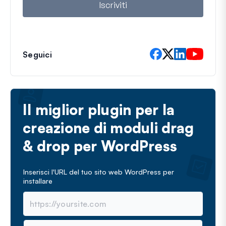
Iscriviti
Seguici
Il miglior plugin per la
creazione di moduli drag
& drop per WordPress
Inserisci l'URL del tuo sito web WordPress per
installare
N