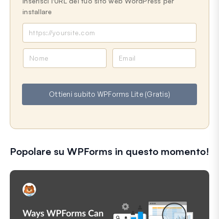
Inserisci l'URL del tuo sito web WordPress per
installare
N
E
o
m
m
a
e
i
Ottieni subito WPForms Lite (Gratis)
l
Popolare su WPForms in questo momento!