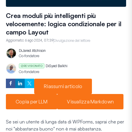
Crea moduli più intelligenti più
velocemente: logica condizionale per il
campo Layout
Aggiornato:
6 ago 2024, 07:39
Divulgazione del lettore
Di
Jared Atchison
Co-fondatore
Di
Syed Balkhi
REVISIONATO
Co-fondatore
Riassumi articolo
Copia per LLM
Visualizza Markdown
Se sei un utente di lunga data di WPForms, saprai che per
noi "abbastanza buono" non è mai abbastanza.