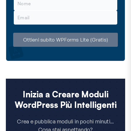
o
m
E
e
m
a
i
l
Ottieni subito WPForms Lite (Gratis)
Inizia a Creare Moduli
WordPress Più Intelligenti
Crea e pubblica moduli in pochi minuti...
Cosa stai aspettando?