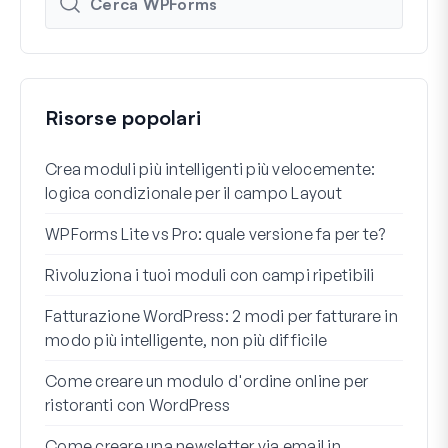
Risorse popolari
Crea moduli più intelligenti più velocemente:
Come
logica condizionale per il campo Layout
Regi
WPForms Lite vs Pro: quale versione fa per te?
Int
conn
Rivoluziona i tuoi moduli con campi ripetibili
I 7 m
Fatturazione WordPress: 2 modi per fatturare in
cond
modo più intelligente, non più difficile
Come
Come creare un modulo d'ordine online per
ristoranti con WordPress
Come
Word
Come creare una newsletter via email in