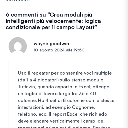
Scopri la potenza nascosta di WPForms con queste funzionalit
Che tu sia un utente esperto di WPForms o che tu abbia appen
6 commenti su “
Crea moduli più
intelligenti più velocemente: logica
condizionale per il campo Layout
”
wayne goodwin
dice:
10 agosto 2024 alle 19:50
Uso il repeater per consentire voci multiple
(da 1 a 4 giocatori) sullo stesso modulo.
Tuttavia, quando esporto in Excel, ottengo
un foglio di lavoro largo tra 36 e 40
colonne. Ho 4 set di 8 colonne con le stesse
intestazioni, ad esempio Cognome,
telefono, ecc. Il report Excel che richiedo
deve elencare verticalmente i campi del
repeater nel primo set di colonne. Per fare