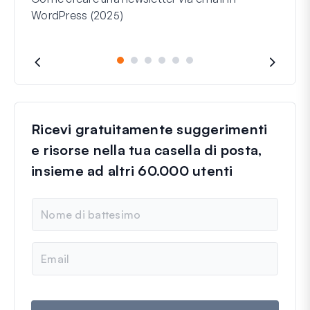
WordPress (2025)
Riga 
cosa
Ricevi gratuitamente suggerimenti
e risorse nella tua casella di posta,
insieme ad altri 60.000 utenti
N
o
m
e
E
m
a
i
l