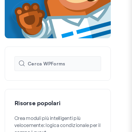
Risorse popolari
Crea moduli più intelligenti più
Come Creare
velocemente: logica condizionale per il
Registrazio