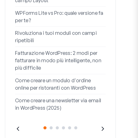
campo Layout
Integrazion
WPForms Lite vs Pro: quale versione fa
WooCommerc
per te?
codice
Rivoluziona i tuoi moduli con campi
I 7 migliori 
ripetibili
logica condi
Fatturazione WordPress: 2 modi per
Come avviare 
fatturare in modo più intelligente, non
fine
più difficile
Come Creare
Come creare un modulo d'ordine
WordPress (
online per ristoranti con WordPress
Riga dell'ind
Come creare una newsletter via email
dell'indirizz
in WordPress (2025)
(+ESEMPI)