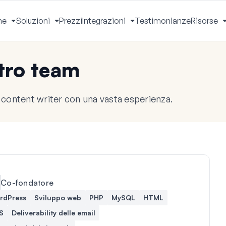
he
Soluzioni
Prezzi
Integrazioni
Testimonianze
Risorse
Apri
Apri
Apri
Menu
Menu
Menu
stro team
content writer con una vasta esperienza.
Co-fondatore
rdPress
Sviluppo web
PHP
MySQL
HTML
S
Deliverability delle email