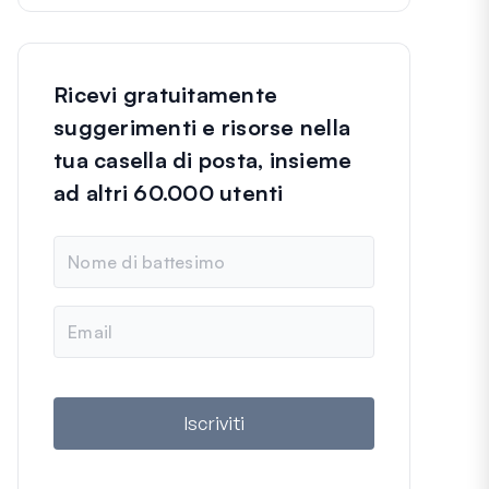
Ricevi gratuitamente
suggerimenti e risorse nella
tua casella di posta, insieme
ad altri 60.000 utenti
N
o
m
e
E
m
a
i
l
Iscriviti