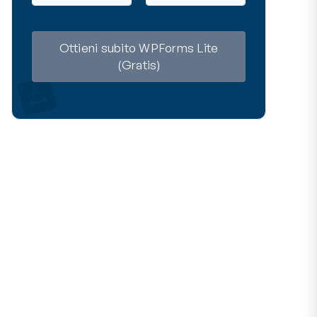
m
a
e
i
l
Ottieni subito WPForms Lite
(Gratis)