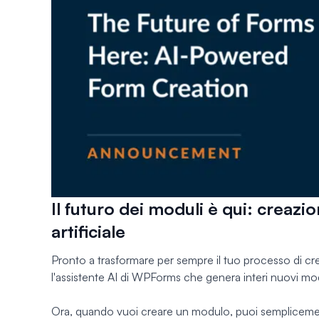
Il futuro dei moduli è qui: creazio
artificiale
Pronto a trasformare per sempre il tuo processo di cr
l'assistente AI di WPForms che genera interi nuovi mod
Ora, quando vuoi creare un modulo, puoi semplicement