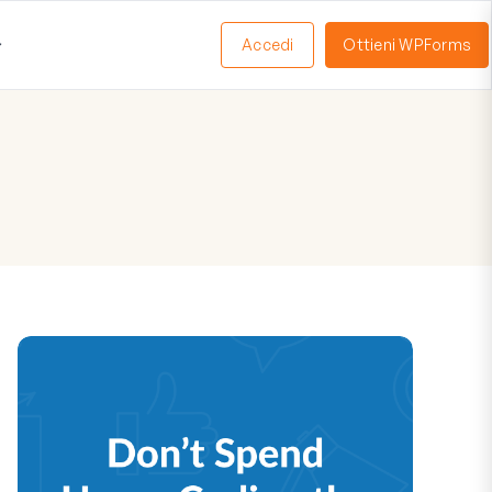
Accedi
Ottieni WPForms
Apri
Menu