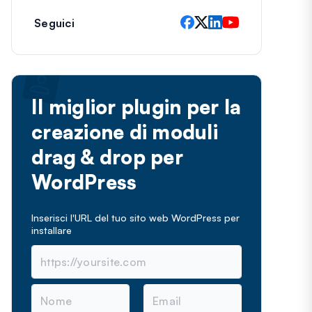
Seguici
Il miglior plugin per la
creazione di moduli
drag & drop per
WordPress
Inserisci l'URL del tuo sito web WordPress per
installare
N
E
o
m