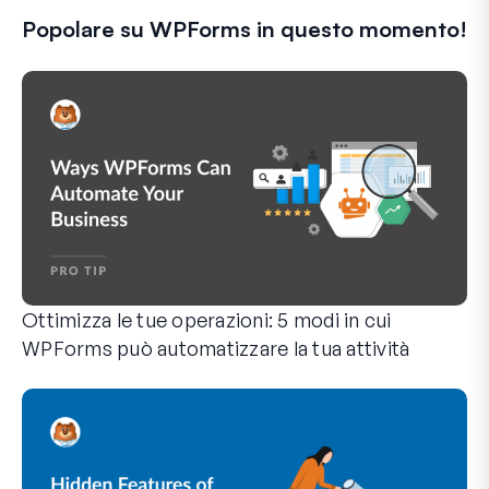
Popolare su WPForms in questo momento!
Ottimizza le tue operazioni: 5 modi in cui
WPForms può automatizzare la tua attività
WPForms può aiutarti a eliminare i passaggi manuali che ti 