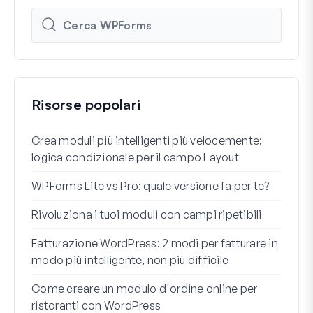
Risorse popolari
Crea moduli più intelligenti più velocemente:
Come
logica condizionale per il campo Layout
Regi
WPForms Lite vs Pro: quale versione fa per te?
Int
conn
Rivoluziona i tuoi moduli con campi ripetibili
I 7 m
Fatturazione WordPress: 2 modi per fatturare in
cond
modo più intelligente, non più difficile
Come
Come creare un modulo d'ordine online per
ristoranti con WordPress
Come