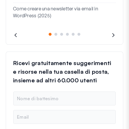
Word
Come creare una newsletter via email in
WordPress (2025)
Riga 
cosa
Ricevi gratuitamente suggerimenti
e risorse nella tua casella di posta,
insieme ad altri 60.000 utenti
N
o
m
e
E
m
a
i