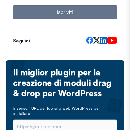
l
Iscriviti
Seguici
Il miglior plugin per la
creazione di moduli drag
& drop per WordPress
Inserisci l'URL del tuo sito web WordPress per
installare