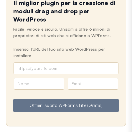
Il miglior plugin per la creazione di
moduli drag and drop per
WordPress
Facile, veloce e sicuro. Unisciti a oltre 6 milioni di
proprietari di siti web che si affidano a WPForms.
Inserisci l'URL del tuo sito web WordPress per
installare
N
E
o
m
m
a
e
i
Ottieni subito WPForms Lite (Gratis)
l