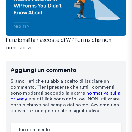
Funzionalità nascoste di WPForms che non
conoscevi
Scopri la potenza nascosta di WPForms con queste funzionalit
Che tu sia un utente esperto di WPForms o che tu abbia appen
Aggiungi un commento
Siamo lieti che tu abbia scelto di lasciare un
commento. Tieni presente che tutti i commenti
sono moderati secondo la nostra
normativa sulla
privacy
e tutti i link sono nofollow. NON utilizzare
parole chiave nel campo del nome. Avviamo una
conversazione personale e significativa.
Il tuo commento