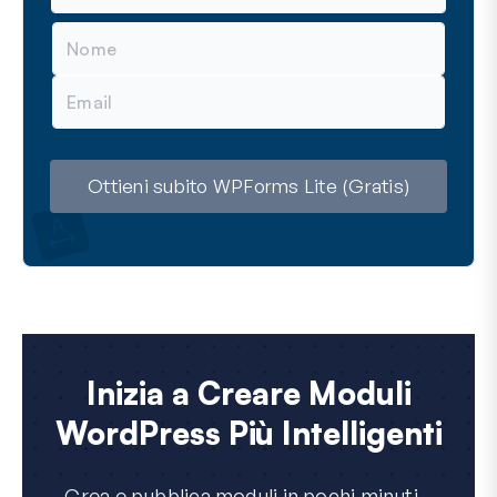
N
o
m
E
e
m
a
i
l
Ottieni subito WPForms Lite (Gratis)
Inizia a Creare Moduli
WordPress Più Intelligenti
Crea e pubblica moduli in pochi minuti...