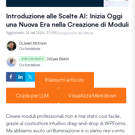
Introduzione alle Scelte AI: Inizia Oggi
una Nuova Era nella Creazione di Moduli
Aggiornato:
24 set 2024, 07:09
Divulgazione del lettore
Di
Jared Atchison
Co-fondatore
Di
Syed Balkhi
REVISIONATO
Co-fondatore
Riassumi articolo
Copia per LLM
Visualizza Markdown
Creare moduli professionali non è mai stato così facile,
grazie al costruttore intuitivo drag-and-drop di WPForms.
Ma abbiamo avuto un'illuminazione e ci siamo resi conto