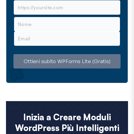
N
o
m
E
e
m
a
i
l
Ottieni subito WPForms Lite (Gratis)
Inizia a Creare Moduli
WordPress Più Intelligenti