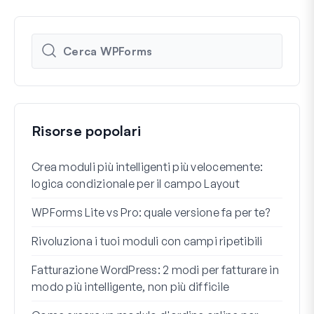
Risorse popolari
Crea moduli più intelligenti più velocemente:
Come
logica condizionale per il campo Layout
Regi
WPForms Lite vs Pro: quale versione fa per te?
Int
conn
Rivoluziona i tuoi moduli con campi ripetibili
I 7 m
Fatturazione WordPress: 2 modi per fatturare in
cond
modo più intelligente, non più difficile
Come