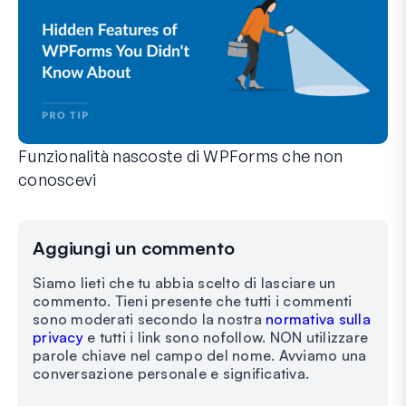
Funzionalità nascoste di WPForms che non
conoscevi
Scopri la potenza nascosta di WPForms con queste funzionalit
Che tu sia un utente esperto di WPForms o che tu abbia appen
Aggiungi un commento
Siamo lieti che tu abbia scelto di lasciare un
commento. Tieni presente che tutti i commenti
sono moderati secondo la nostra
normativa sulla
privacy
e tutti i link sono nofollow. NON utilizzare
parole chiave nel campo del nome. Avviamo una
conversazione personale e significativa.