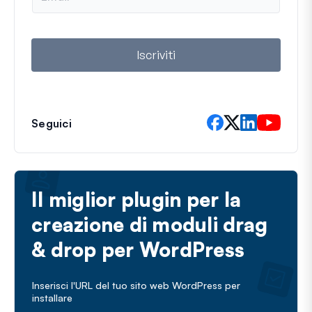
a
i
l
Iscriviti
Seguici
Il miglior plugin per la
creazione di moduli drag
& drop per WordPress
Inserisci l'URL del tuo sito web WordPress per
installare