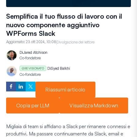
Semplifica il tuo flusso di lavoro con il
nuovo componente aggiuntivo
WPForms Slack
Aggiornato:
23 ott 2024, 10:08
Divulgazione del lettore
Di
Jared Atchison
Co-fondatore
Di
Syed Balkhi
REVISIONATO
Co-fondatore
Riassumi articolo
Copia per LLM
Visualizza Markdown
Migliaia di team si affidano a Slack per rimanere connessi e
produttivi. Ma passare continuamente da Slack, email e