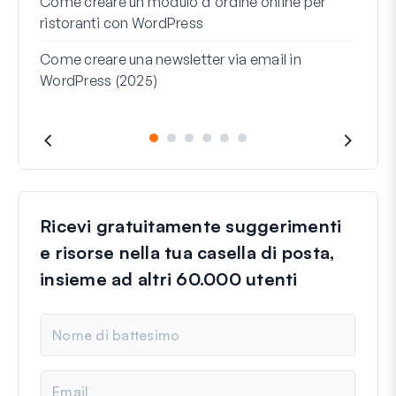
Come creare un modulo d'ordine online per
ristoranti con WordPress
Come
Word
Come creare una newsletter via email in
WordPress (2025)
Riga 
cosa
Ricevi gratuitamente suggerimenti
e risorse nella tua casella di posta,
insieme ad altri 60.000 utenti
N
o
m
e
E
m