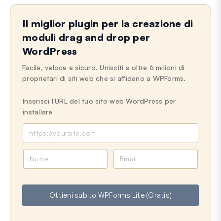
Il miglior plugin per la creazione di
moduli drag and drop per
WordPress
Facile, veloce e sicuro. Unisciti a oltre 6 milioni di
proprietari di siti web che si affidano a WPForms.
Inserisci l'URL del tuo sito web WordPress per
installare
N
E
o
m
m
a
e
i
Ottieni subito WPForms Lite (Gratis)
l