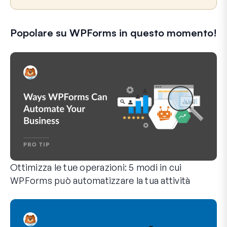
Popolare su WPForms in questo momento!
Ottimizza le tue operazioni: 5 modi in cui
WPForms può automatizzare la tua attività
WPForms può aiutarti a eliminare i passaggi manuali che ti 