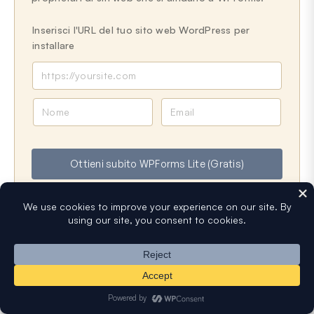
Inserisci l'URL del tuo sito web WordPress per
installare
N
E
o
m
m
a
e
i
Ottieni subito WPForms Lite (Gratis)
l
Popolare su WPForms in questo momento!