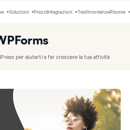
he
Soluzioni
Prezzi
Integrazioni
Testimonianze
Risorse
Apri
Apri
Apri
Menu
Menu
Menu
 WPForms
ress per aiutarti a far crescere la tua attività