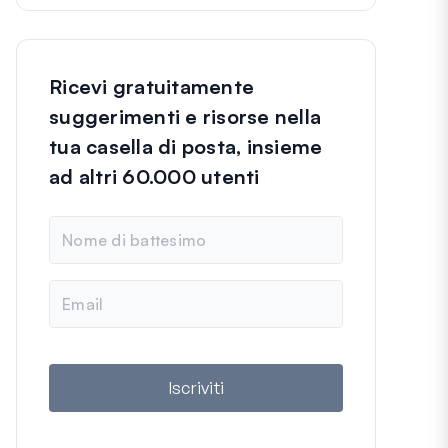
Ricevi gratuitamente
suggerimenti e risorse nella
tua casella di posta, insieme
ad altri 60.000 utenti
N
o
m
e
E
m
a
i
l
Iscriviti