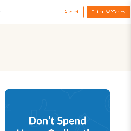
Accedi
Ottieni WPForms
Apri
Menu