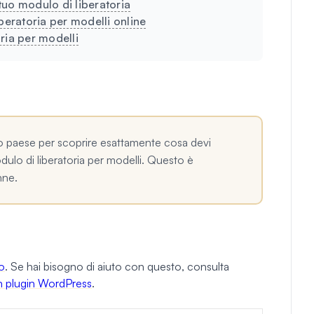
uo modulo di liberatoria
beratoria per modelli online
ria per modelli
uo paese per scoprire esattamente cosa devi
dulo di liberatoria per modelli. Questo è
nne.
o
. Se hai bisogno di aiuto con questo, consulta
 un plugin WordPress
.